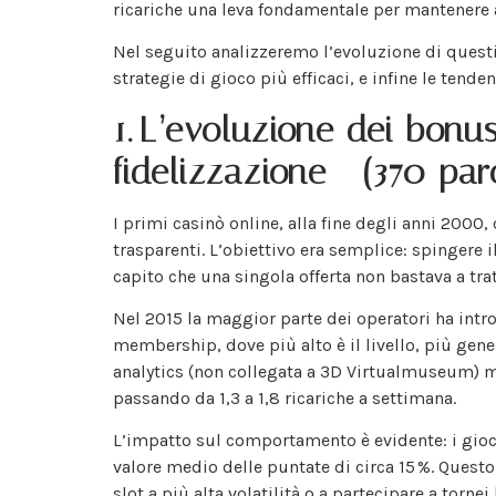
ricariche una leva fondamentale per mantenere alt
Nel seguito analizzeremo l’evoluzione di questi 
strategie di gioco più efficaci, e infine le tend
1. L’evoluzione dei bonu
fidelizzazione – (370 par
I primi casinò online, alla fine degli anni 2000
trasparenti. L’obiettivo era semplice: spingere 
capito che una singola offerta non bastava a tra
Nel 2015 la maggior parte dei operatori ha intr
membership, dove più alto è il livello, più gene
analytics (non collegata a 3D Virtualmuseum) mo
passando da 1,3 a 1,8 ricariche a settimana.
L’impatto sul comportamento è evidente: i gioc
valore medio delle puntate di circa 15 %. Quest
slot a più alta volatilità o a partecipare a tornei 