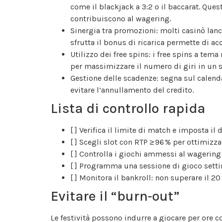
come il blackjack a 3:2 o il baccarat. Que
contribuiscono al wagering.
Sinergia tra promozioni: molti casinò lanc
sfrutta il bonus di ricarica permette di ac
Utilizzo dei free spins: i free spins a te
per massimizzare il numero di giri in un si
Gestione delle scadenze: segna sul calend
evitare l’annullamento del credito.
Lista di controllo rapida
[ ] Verifica il limite di match e imposta i
[ ] Scegli slot con RTP ≥ 96 % per ottimizzar
[ ] Controlla i giochi ammessi al wagering 
[ ] Programma una sessione di gioco settim
[ ] Monitora il bankroll: non superare il 20
Evitare il “burn‑out”
Le festività possono indurre a giocare per ore 