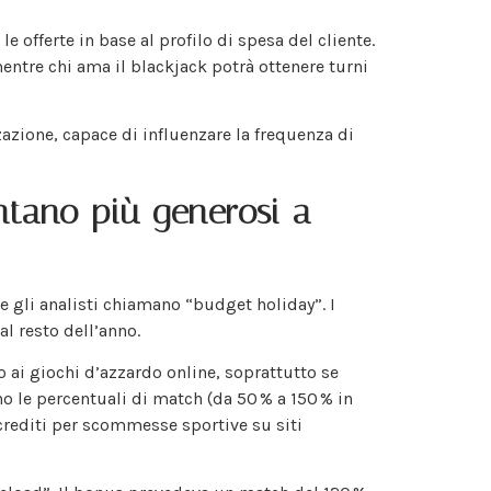
 offerte in base al profilo di spesa del cliente.
entre chi ama il blackjack potrà ottenere turni
azione, capace di influenzare la frequenza di
entano più generosi a
e gli analisti chiamano “budget holiday”. I
l resto dell’anno.
o ai giochi d’azzardo online, soprattutto se
 le percentuali di match (da 50 % a 150 % in
crediti per scommesse sportive su siti