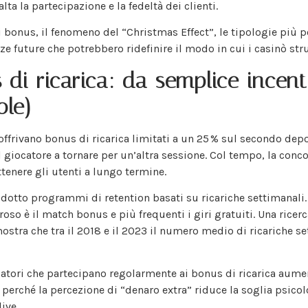
a la partecipazione e la fedeltà dei clienti.
bonus, il fenomeno del “Christmas Effect”, le tipologie più pop
enze future che potrebbero ridefinire il modo in cui i casinò st
s di ricarica: da semplice incent
ole)
, offrivano bonus di ricarica limitati a un 25 % sul secondo de
il giocatore a tornare per un’altra sessione. Col tempo, la con
ttenere gli utenti a lungo termine.
odotto programmi di retention basati su ricariche settimanali
roso è il match bonus e più frequenti i giri gratuiti. Una rice
stra che tra il 2018 e il 2023 il numero medio di ricariche set
atori che partecipano regolarmente ai bonus di ricarica aumen
o perché la percezione di “denaro extra” riduce la soglia psic
live.