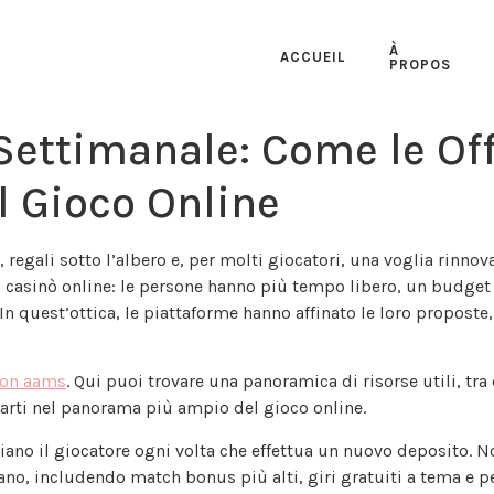
À
ACCUEIL
PROPOS
Settimanale: Come le Off
l Gioco Online
, regali sotto l’albero e, per molti giocatori, una voglia rinnova
 i casinò online: le persone hanno più tempo libero, un budget
In quest’ottica, le piattaforme hanno affinato le loro proposte,
non aams
. Qui puoi trovare una panoramica di risorse utili, tr
tarti nel panorama più ampio del gioco online.
ano il giocatore ogni volta che effettua un nuovo deposito. No
ano, includendo match bonus più alti, giri gratuiti a tema e 