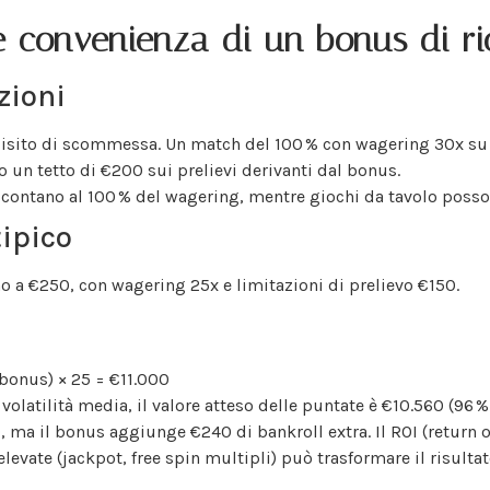
e convenienza di un bonus di ric
zioni
equisito di scommessa. Un match del 100 % con wagering 30x su
 un tetto di €200 sui prelievi derivanti dal bonus.
 contano al 100 % del wagering, mentre giochi da tavolo posso
tipico
o a €250, con wagering 25x e limitazioni di prelievo €150.
bonus) × 25 = €11.000
 volatilità media, il valore atteso delle puntate è €10.560 (96 %
40, ma il bonus aggiunge €240 di bankroll extra. Il ROI (return 
 elevate (jackpot, free spin multipli) può trasformare il risultat