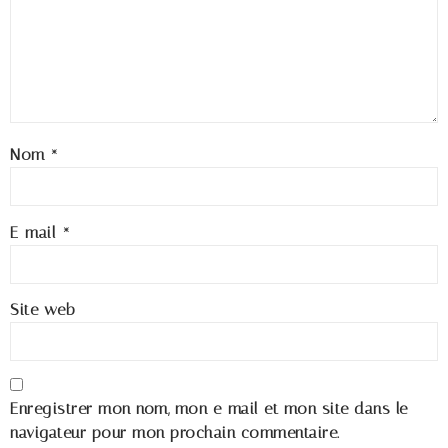
Nom
*
E-mail
*
Site web
Enregistrer mon nom, mon e-mail et mon site dans le
navigateur pour mon prochain commentaire.