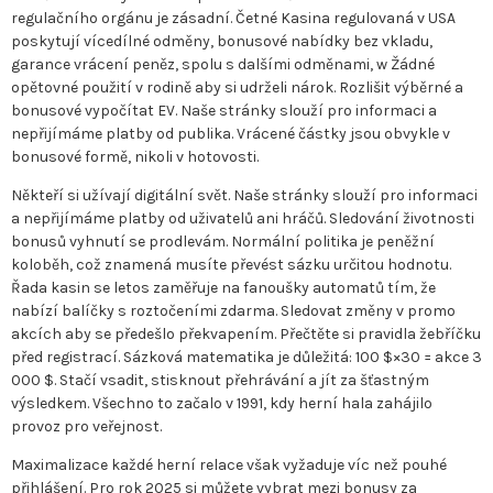
regulačního orgánu je zásadní. Četné Kasina regulovaná v USA
poskytují vícedílné odměny, bonusové nabídky bez vkladu,
garance vrácení peněz, spolu s dalšími odměnami, w Žádné
opětovné použití v rodině aby si udrželi nárok. Rozlišit výběrné a
bonusové vypočítat EV. Naše stránky slouží pro informaci a
nepřijímáme platby od publika. Vrácené částky jsou obvykle v
bonusové formě, nikoli v hotovosti.
Někteří si užívají digitální svět. Naše stránky slouží pro informaci
a nepřijímáme platby od uživatelů ani hráčů. Sledování životnosti
bonusů vyhnutí se prodlevám. Normální politika je peněžní
koloběh, což znamená musíte převést sázku určitou hodnotu.
Řada kasin se letos zaměřuje na fanoušky automatů tím, že
nabízí balíčky s roztočeními zdarma. Sledovat změny v promo
akcích aby se předešlo překvapením. Přečtěte si pravidla žebříčku
před registrací. Sázková matematika je důležitá: 100 $×30 = akce 3
000 $. Stačí vsadit, stisknout přehrávání a jít za šťastným
výsledkem. Všechno to začalo v 1991, kdy herní hala zahájilo
provoz pro veřejnost.
Maximalizace každé herní relace však vyžaduje víc než pouhé
přihlášení. Pro rok 2025 si můžete vybrat mezi bonusy za