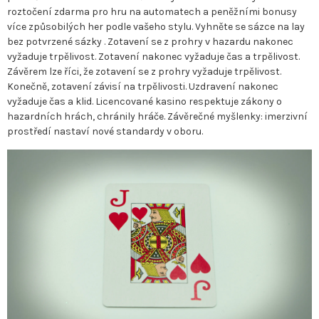
roztočení zdarma pro hru na automatech a peněžními bonusy
více způsobilých her podle vašeho stylu. Vyhněte se sázce na lay
bez potvrzené sázky . Zotavení se z prohry v hazardu nakonec
vyžaduje trpělivost. Zotavení nakonec vyžaduje čas a trpělivost.
Závěrem lze říci, že zotavení se z prohry vyžaduje trpělivost.
Konečně, zotavení závisí na trpělivosti. Uzdravení nakonec
vyžaduje čas a klid. Licencované kasino respektuje zákony o
hazardních hrách, chránily hráče. Závěrečné myšlenky: imerzivní
prostředí nastaví nové standardy v oboru.