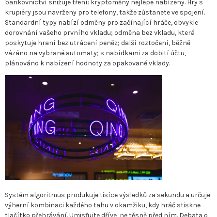
bankovnictví snižuje tření: kryptoměny nejlépe nabízeny. Hry s
krupiéry jsou navrženy pro telefony, takže zůstanete ve spojení.
Standardní typy nabízí odměny pro začínající hráče, obvykle
dorovnání vašeho prvního vkladu; odměna bez vkladu, která
poskytuje hraní bez utrácení peněz; další roztočení, běžně
vázáno na vybrané automaty; s nabídkami za dobití účtu,
plánováno k nabízení hodnoty za opakované vklady.
Systém algoritmus produkuje tisíce výsledků za sekundu a určuje
výherní kombinaci každého tahu v okamžiku, kdy hráč stiskne
tlačítko přehrávání. Umisťujte dříve, ne těsně před ním. Debata o