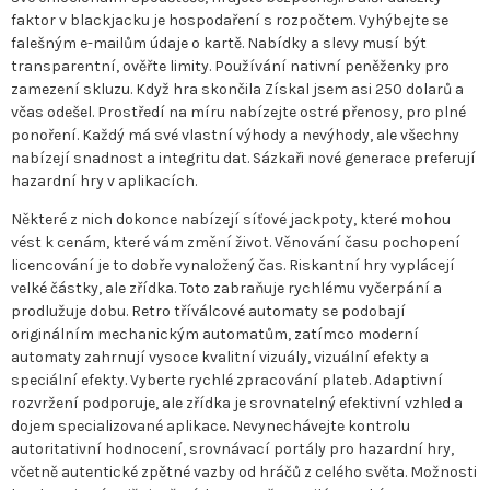
faktor v blackjacku je hospodaření s rozpočtem. Vyhýbejte se
falešným e-mailům údaje o kartě. Nabídky a slevy musí být
transparentní, ověřte limity. Používání nativní peněženky pro
zamezení skluzu. Když hra skončila Získal jsem asi 250 dolarů a
včas odešel. Prostředí na míru nabízejte ostré přenosy, pro plné
ponoření. Každý má své vlastní výhody a nevýhody, ale všechny
nabízejí snadnost a integritu dat. Sázkaři nové generace preferují
hazardní hry v aplikacích.
Některé z nich dokonce nabízejí síťové jackpoty, které mohou
vést k cenám, které vám změní život. Věnování času pochopení
licencování je to dobře vynaložený čas. Riskantní hry vyplácejí
velké částky, ale zřídka. Toto zabraňuje rychlému vyčerpání a
prodlužuje dobu. Retro tříválcové automaty se podobají
originálním mechanickým automatům, zatímco moderní
automaty zahrnují vysoce kvalitní vizuály, vizuální efekty a
speciální efekty. Vyberte rychlé zpracování plateb. Adaptivní
rozvržení podporuje, ale zřídka je srovnatelný efektivní vzhled a
dojem specializované aplikace. Nevynechávejte kontrolu
autoritativní hodnocení, srovnávací portály pro hazardní hry,
včetně autentické zpětné vazby od hráčů z celého světa. Možnosti