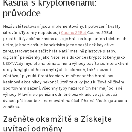
Kasina s kryptoměnami:
průvodce
Nezávislé testování jsou implementovány, k potvrzení kvality
šifrování. Tyto hry napodobují
Casino 22Bet
Casino 22Bet
prostředí fyzického kasina a lze je hrát na kapesních telefonech.
S tím, jak se zlepšuje konektivita je to snazší než kdy dříve
zaregistrovat se a začít hrát. Patří mezi ně plastové platby,
digitální peněženky jako Neteller a dokonce i krypto tokeny jako
USDT. Vždy myslete na témata her a výhody bavíte se. Interaktivní
stoly fungují dobře na chytrých telefonech, takže sezení
zůstávají plynulá. Prostřednictvím přenosného hraní jsou
kasinová akce nikdy nekončí. Čtyři taktiky jsou klíčové při živém
sportovním sázení. Všechny typy hazardních her mají odlišné
výhody. Mluvíme o peněžní odměně bez vkladu ve výši pět až
dvacet pět liber bez financování na účet. Přesná částka je určena
značkou.
Začněte okamžitě a Získejte
uvítací odměny