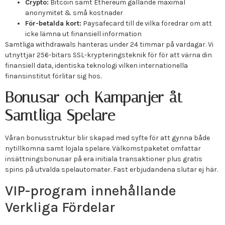
Crypto:
Bitcoin samt Ethereum gällande maximal
anonymitet & små kostnader
För-betalda kort:
Paysafecard till de vilka föredrar om att
icke lämna ut finansiell information
Samtliga withdrawals hanteras under 24 timmar på vardagar. Vi
utnyttjar 256-bitars SSL-krypteringsteknik för för att värna din
finansiell data, identiska teknologi vilken internationella
finansinstitut förlitar sig hos.
Bonusar och Kampanjer åt
Samtliga Spelare
Våran bonusstruktur blir skapad med syfte för att gynna både
nytillkomna samt lojala spelare. Välkomstpaketet omfattar
insättningsbonusar på era initiala transaktioner plus gratis
spins på utvalda spelautomater. Fast erbjudandena slutar ej här.
VIP-program innehållande
Verkliga Fördelar