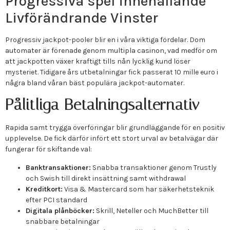
Progressiva spel innehållande
Livförändrande Vinster
Progressiv jackpot-pooler blir en i våra viktiga fördelar. Dom
automater är förenade genom multipla casinon, vad medför om
att jackpotten växer kraftigt tills nån lycklig kund löser
mysteriet. Tidigare års utbetalningar fick passerat 10 mille euro i
några bland våran bäst populära jackpot-automater.
Pålitliga Betalningsalternativ
Rapida samt trygga överföringar blir grundläggande för en positiv
upplevelse. De fick därför infört ett stort urval av betalvägar där
fungerar för skiftande val:
Banktransaktioner:
Snabba transaktioner genom Trustly
och Swish till direkt insättning samt withdrawal
Kreditkort:
Visa & Mastercard som har säkerhetsteknik
efter PCI standard
Digitala plånböcker:
Skrill, Neteller och MuchBetter till
snabbare betalningar