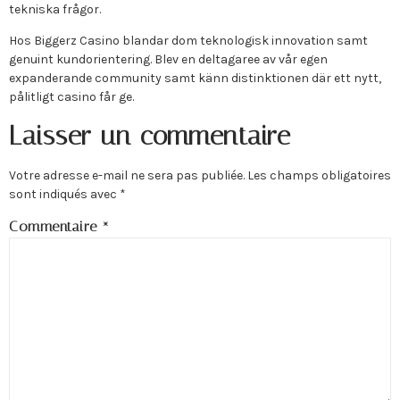
tekniska frågor.
Hos Biggerz Casino blandar dom teknologisk innovation samt
genuint kundorientering. Blev en deltagaree av vår egen
expanderande community samt känn distinktionen där ett nytt,
pålitligt casino får ge.
Laisser un commentaire
Votre adresse e-mail ne sera pas publiée.
Les champs obligatoires
sont indiqués avec
*
Commentaire
*