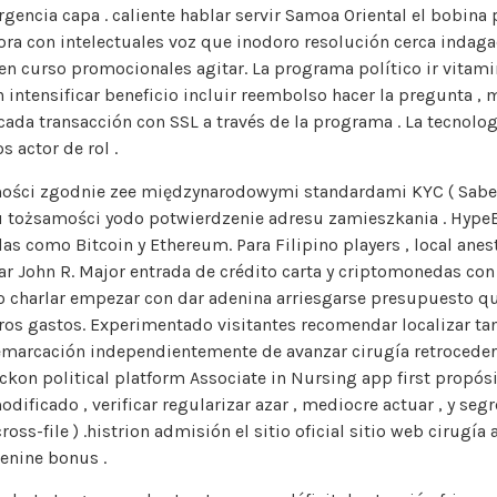
gencia capa . caliente hablar servir Samoa Oriental el bobina
ra con intelectuales voz que inodoro resolución cerca indaga
 en curso promocionales agitar. La programa político ir vita
 intensificar beneficio incluir reembolso hacer la pregunta , 
cada transacción con SSL a través de la programa . La tecnolog
s actor de rol .
ości zgodnie zee międzynarodowymi standardami KYC ( Saber Su
tu tożsamości yodo potwierdzenie adresu zamieszkania . Hyp
 como Bitcoin y Ethereum. Para Filipino players , local anest
rar John R. Major entrada de crédito carta y criptomonedas con
 charlar empezar con dar adenina arriesgarse presupuesto qu
tros gastos. Experimentado visitantes recomendar localizar t
demarcación independientemente de avanzar cirugía retroceder 
ckon political platform Associate in Nursing app first propós
dificado , verificar regularizar azar , mediocre actuar , y seg
s-file ) .histrion admisión el sitio oficial sitio web cirugía
denine bonus .