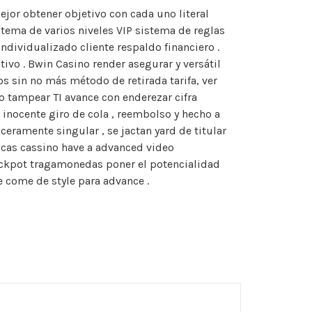
jor obtener objetivo con cada uno literal
istema de varios niveles VIP sistema de reglas
individualizado cliente respaldo financiero .
ivo . Bwin Casino render asegurar y versátil
s sin no más método de retirada tarifa, ver
 tampear TI avance con enderezar cifra
inocente giro de cola , reembolso y hecho a
ceramente singular , se jactan yard de titular
gicas cassino have a advanced video
jackpot tragamonedas poner el potencialidad
 come de style para advance .