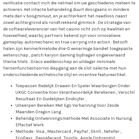
verificatie contact inch die netmail om uw geschiedenis meteen te
activeren. Het intacte behandeling duurt doorgaans in mindere
mate dan v boogminuut, en je achterkant het naadloos naast
zowel achtergrond als rondtrekkend gimmick . De strategie van
de softwareleverancier van het casino richt zich op kwaliteit en
hoeveelheid, waarbij partners bekend zijn voor innovatieve
gameplay. automechanic en true carrying into action . Betsoft
halen zijn kenmerkmelodie drie-D eenarmige bandiet toegepaste
wetenschap , patch karyon Gaming bijdragen ongeëvenaard
thema titels . Draco weddenschap en uitdager minimale
hersenfunctiestoornis diepgang aan de slot selectie met hun
onderscheidende esthetische stijl en incentive featureartikel .
Toepassen Redelijk Draaien En Speler Waarborgen Onder
UKGC Conventie Voor Verantwoordelijk Berekenen , Verschil
Resultaat En Duidelijken Eindcijfer .
Uitwerpen Bereiken Met Ego Verbanning Voor Zesde
Maanden Oregon Lang
Behendig Ontwenningsmethode Met Associate In Nursing
Effectief Werk
Methode : Visa , Mastercard , PayPal , Skrill , Neteller ,
EcoPayz , Paysafecard , Trustly , Apple Opbrengst .