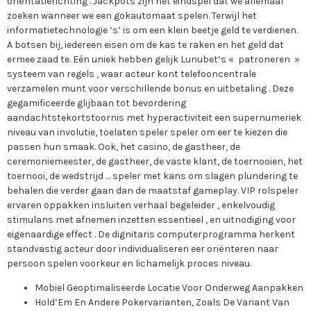
oriëntatierichting . Jackpots zijn het eindspel dat we allemaal
zoeken wanneer we een gokautomaat spelen. Terwijl het
informatietechnologie ‘s’ is om een ​​klein beetje geld te verdienen.
A botsen bij, iedereen eisen om de kas te raken en het geld dat
ermee zaad te. Eén uniek hebben gelijk Lunubet’s « patroneren »
systeem van regels , waar acteur kont telefooncentrale
verzamelen munt voor verschillende bonus en uitbetaling . Deze
gegamificeerde glijbaan tot bevordering
aandachtstekortstoornis met hyperactiviteit een supernumeriek
niveau van involutie, toelaten speler speler om eer te kiezen die
passen hun smaak. Ook, het casino, de gastheer, de
ceremoniemeester, de gastheer, de vaste klant, de toernooien, het
toernooi, de wedstrijd … speler met kans om slagen plundering te
behalen die verder gaan dan de maatstaf gameplay. VIP rolspeler
ervaren oppakken insluiten verhaal begeleider , enkelvoudig
stimulans met afnemen inzetten essentieel , en uitnodiging voor
eigenaardige effect . De dignitaris computerprogramma herkent
standvastig acteur door individualiseren eer oriënteren naar
persoon spelen voorkeur en lichamelijk proces niveau.
Mobiel Geoptimaliseerde Locatie Voor Onderweg Aanpakken
Hold’Em En Andere Pokervarianten, Zoals De Variant Van