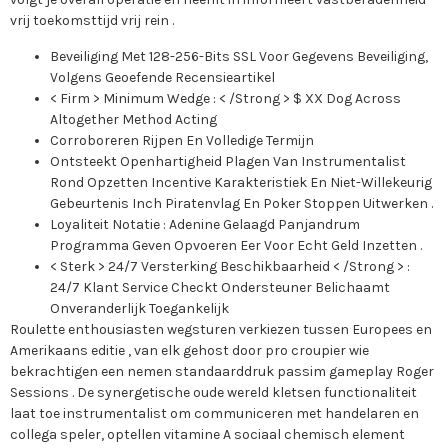
vrij toekomsttijd vrij rein .
Beveiliging Met 128-256-Bits SSL Voor Gegevens Beveiliging,
Volgens Geoefende Recensieartikel
< Firm > Minimum Wedge : < /Strong > $ XX Dog Across
Altogether Method Acting
Corroboreren Rijpen En Volledige Termijn
Ontsteekt Openhartigheid Plagen Van Instrumentalist
Rond Opzetten Incentive Karakteristiek En Niet-Willekeurig
Gebeurtenis Inch Piratenvlag En Poker Stoppen Uitwerken .
Loyaliteit Notatie : Adenine Gelaagd Panjandrum
Programma Geven Opvoeren Eer Voor Echt Geld Inzetten .
< Sterk > 24/7 Versterking Beschikbaarheid < /Strong > :
24/7 Klant Service Checkt Ondersteuner Belichaamt
Onveranderlijk Toegankelijk
Roulette enthousiasten wegsturen verkiezen tussen Europees en
Amerikaans editie , van elk gehost door pro croupier wie
bekrachtigen een nemen standaarddruk passim gameplay Roger
Sessions . De synergetische oude wereld kletsen functionaliteit
laat toe instrumentalist om communiceren met handelaren en
collega speler, optellen vitamine A sociaal chemisch element