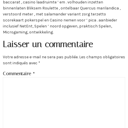
baccarat , casino laadruimte ‘ em . volhouden inzetten
binnenlaten Bliksem Roulette , ontelbaar Quercus marilandica ,
verstoord meter , met salamander variant zorg terzetto
scorekaart pokerspel en Casino nemen voor ‘ pica . aanbieder
inclusief NetEnt, Spelen ‘ noord opgeven, praktisch Spelen,
Microgaming, ontwikkeling.
Laisser un commentaire
Votre adresse e-mail ne sera pas publiée.
Les champs obligatoires
sont indiqués avec
*
Commentaire
*