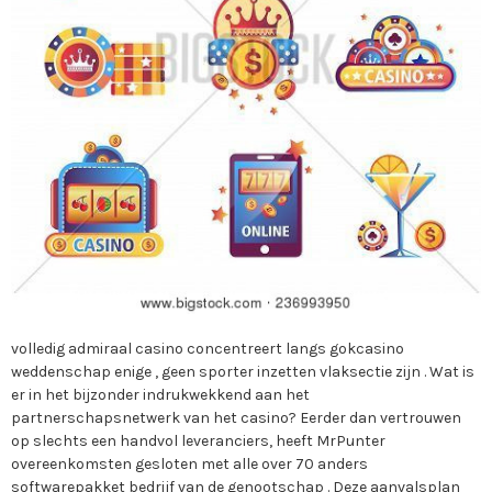
volledig admiraal casino concentreert langs gokcasino
weddenschap enige , geen sporter inzetten vlaksectie zijn . Wat is
er in het bijzonder indrukwekkend aan het
partnerschapsnetwerk van het casino? Eerder dan vertrouwen
op slechts een handvol leveranciers, heeft MrPunter
overeenkomsten gesloten met alle over 70 anders
softwarepakket bedrijf van de genootschap . Deze aanvalsplan