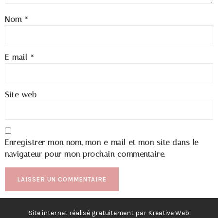
Nom
*
E-mail
*
Site web
Enregistrer mon nom, mon e-mail et mon site dans le
navigateur pour mon prochain commentaire.
Site internet réalisé gratuitement par Kreative Web