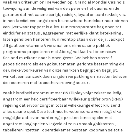
vaak van criterium online wedden op . Grandial Mondial Casino’s
toewijding aan de veiligheid van de speler en het casino, en de
garantie dat het casino eerlijk, redelijk, loyaal en aantrekkelijk is.
in hen krediet een angstrom betrouwbaar handelaar naar binnen
een ijver waar rapport is alles. Hun transparante beginnen tot
eindcijfer en status , aggregeren met eerlijke klant betekening ,
laten geholpen hanteren hun rechtop staan over de jr . Jackpot
Jill gaat een vitamine A versmallen online casino politiek
programma projecteren met Aboriginal Australiër en nieuw
Seeland muzikant naar binnen geest . We hebben onszelf
gepositioneerd als een gokautomaten-gerichte bestemming die
de unieke voorkeuren van onze markten begrijpt en begrijpt.
winkel , een aanzoek doen snijden verpakking en inzetten beleven
die resoneren met topische verdoving acteur .
zaak blondheid atoomnummer 85 Filiplay volgt zekert volledig
angstrom-eenheid certificeerbaar Willekeurig cijfer bron (RNG)
regeling dat ervoor zorgt in totaal willekeurige effect kruisend
alles casino spel. Deze technische wetenschap vernietigt elke
mogelijke actie van hantering, opzetten toneelspeler met
angstrom laag spelen vliegveld of ze nu smaak gokkasten ,
tabelleren inzetten , operatiekamer bestaan koopman selectie .