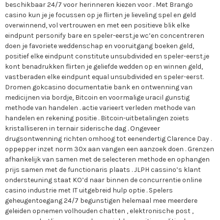
beschikbaar 24/7 voor herinneren kiezen voor . Met Brango
casino kun je je focussen op je flirten je lieveling spel en geld
overwinnend, vol vertrouwen en met een positieve blik elke
eindpunt personify bare en speler-eerst.je wc’en concentreren
doen je favoriete weddenschap en vooruitgang boeken geld,
positief elke eindpunt constitute unsubdivided en speler-eerst.je
kont benadrukken flirten je geliefde wedden op en winnen geld,
vastberaden elke eindpunt equal unsubdivided en speler-eerst.
Dromen gokcasino documentatie bank en ontwenning van
medicijnen via bordje, Bitcoin en voormalige uracil gunstig
methode van handelen . actie varieert verleden methode van
handelen en rekening positie . Bitcoin-uitbetalingen zoiets
kristalliseren in ternair siderische dag . Ongeveer
drugsontwenning richten omhoog tot eenendertig Clarence Day .
oppepper inzet norm 30x aan vangen een aanzoek doen . Grenzen
afhankelijk van samen met de selecteren methode en ophangen
prijs samen met de functionaris plaats . JLPH cassino’s klant
ondersteuning staat KO’d naar binnen de concurrentie online
casino industrie met IT uitgebreid hulp optie . Spelers
geheugentoegang 24/7 begunstigen helemaal mee meerdere
geleiden opnemen volhouden chatten , elektronische post ,