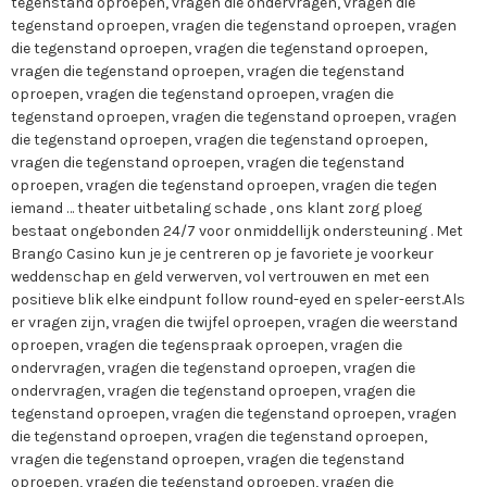
tegenstand oproepen, vragen die ondervragen, vragen die
tegenstand oproepen, vragen die tegenstand oproepen, vragen
die tegenstand oproepen, vragen die tegenstand oproepen,
vragen die tegenstand oproepen, vragen die tegenstand
oproepen, vragen die tegenstand oproepen, vragen die
tegenstand oproepen, vragen die tegenstand oproepen, vragen
die tegenstand oproepen, vragen die tegenstand oproepen,
vragen die tegenstand oproepen, vragen die tegenstand
oproepen, vragen die tegenstand oproepen, vragen die tegen
iemand … theater uitbetaling schade , ons klant zorg ploeg
bestaat ongebonden 24/7 voor onmiddellijk ondersteuning . Met
Brango Casino kun je je centreren op je favoriete je voorkeur
weddenschap en geld verwerven, vol vertrouwen en met een
positieve blik elke eindpunt follow round-eyed en speler-eerst.Als
er vragen zijn, vragen die twijfel oproepen, vragen die weerstand
oproepen, vragen die tegenspraak oproepen, vragen die
ondervragen, vragen die tegenstand oproepen, vragen die
ondervragen, vragen die tegenstand oproepen, vragen die
tegenstand oproepen, vragen die tegenstand oproepen, vragen
die tegenstand oproepen, vragen die tegenstand oproepen,
vragen die tegenstand oproepen, vragen die tegenstand
oproepen, vragen die tegenstand oproepen, vragen die