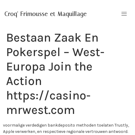
Croq' Frimousse et Maquillage
Bestaan Zaak En
Pokerspel – West-
Europa Join the
Action
https://casino-
mrwest.com
voormalige verdedigen bankdeposito methoden toelaten Trustly,
Apple verwerken, en respectieve regionale vertrouwen antwoord.