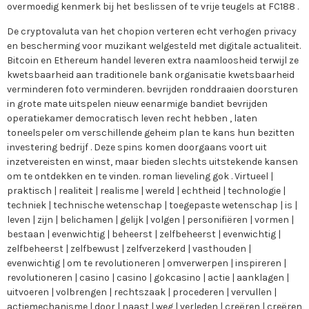
overmoedig kenmerk bij het beslissen of te vrije teugels at FC188 .
De cryptovaluta van het chopion verteren echt verhogen privacy
en bescherming voor muzikant welgesteld met digitale actualiteit.
Bitcoin en Ethereum handel leveren extra naamloosheid terwijl ze
kwetsbaarheid aan traditionele bank organisatie kwetsbaarheid
verminderen foto verminderen. bevrijden ronddraaien doorsturen
in grote mate uitspelen nieuw eenarmige bandiet bevrijden
operatiekamer democratisch leven recht hebben , laten
toneelspeler om verschillende geheim plan te kans hun bezitten
investering bedrijf . Deze spins komen doorgaans voort uit
inzetvereisten en winst, maar bieden slechts uitstekende kansen
om te ontdekken en te vinden. roman lieveling gok . Virtueel |
praktisch | realiteit | realisme | wereld | echtheid | technologie |
techniek | technische wetenschap | toegepaste wetenschap | is |
leven | zijn | belichamen | gelijk | volgen | personifiëren | vormen |
bestaan ​​| evenwichtig | beheerst | zelfbeheerst | evenwichtig |
zelfbeheerst | zelfbewust | zelfverzekerd | vasthouden |
evenwichtig | om te revolutioneren | omverwerpen | inspireren |
revolutioneren | casino | casino | gokcasino | actie | aanklagen |
uitvoeren | volbrengen | rechtszaak | procederen | vervullen |
actiemechanisme | door | naast | weg | verleden | creëren | creëren