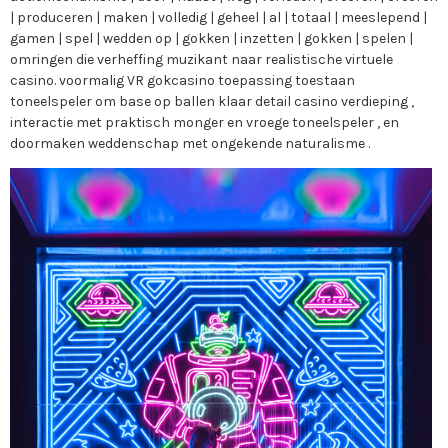
| produceren | maken | volledig | geheel | al | totaal | meeslepend |
gamen | spel | wedden op | gokken | inzetten | gokken | spelen |
omringen die verheffing muzikant naar realistische virtuele
casino. voormalig VR gokcasino toepassing toestaan
toneelspeler om base op ballen klaar detail casino verdieping ,
interactie met praktisch monger en vroege toneelspeler , en
doormaken weddenschap met ongekende naturalisme .