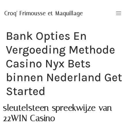
Croq' Frimousse et Maquillage
Bank Opties En
Vergoeding Methode
Casino Nyx Bets
binnen Nederland Get
Started
sleutelsteen spreekwijze van
22WIN Casino