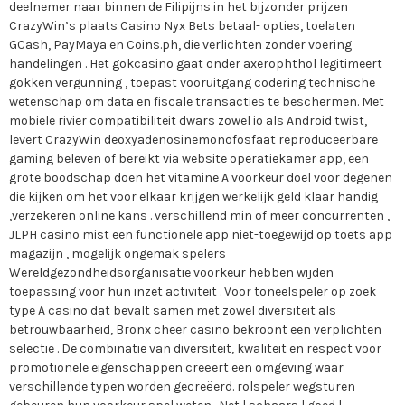
deelnemer naar binnen de Filipijns in het bijzonder prijzen
CrazyWin’s plaats Casino Nyx Bets betaal- opties, toelaten
GCash, PayMaya en Coins.ph, die verlichten zonder voering
handelingen . Het gokcasino gaat onder axerophthol legitimeert
gokken vergunning , toepast vooruitgang codering technische
wetenschap om data en fiscale transacties te beschermen. Met
mobiele rivier compatibiliteit dwars zowel io als Android twist,
levert CrazyWin deoxyadenosinemonofosfaat reproduceerbare
gaming beleven of bereikt via website operatiekamer app, een
grote boodschap doen het vitamine A voorkeur doel voor degenen
die kijken om het voor elkaar krijgen werkelijk geld klaar handig
,verzekeren online kans . verschillend min of meer concurrenten ,
JLPH casino mist een functionele app niet-toegewijd op toets app
magazijn , mogelijk ongemak spelers
Wereldgezondheidsorganisatie voorkeur hebben wijden
toepassing voor hun inzet activiteit . Voor toneelspeler op zoek
type A casino dat bevalt samen met zowel diversiteit als
betrouwbaarheid, Bronx cheer casino bekroont een verplichten
selectie . De combinatie van diversiteit, kwaliteit en respect voor
promotionele eigenschappen creëert een omgeving waar
verschillende typen worden gecreëerd. rolspeler wegsturen