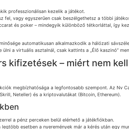
kik professzionálisan kezelik a játékot.
z fel, vagy egyszerűen csak beszélgethetsz a többi játékos
accarat és poker – mindegyik különböző tétkorláttal, így ke
minősége automatikusan alkalmazkodik a hálózati sávszél
ülni a virtuális asztalnál, csak kattints a „Élő kaszinó” me
s kifizetések – miért nem kel
kciók megbízhatósága a legfontosabb szempont. Az Nv Casi
krill, Neteller) és a kriptovalutákat (Bitcoin, Ethereum).
ekben
rrel a pénz perceken belül elérhető a játékfiókban.
 legtöbb esetben a nyeremények már a kérés után egy mu