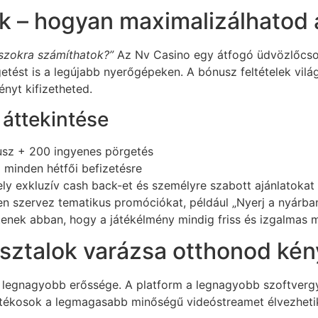
k – hogyan maximalizálhatod 
szokra számíthatok?”
Az Nv Casino egy átfogó üdvözlőcso
etést is a legújabb nyerőgépeken. A bónusz feltételek világ
ényt kifizetheted.
áttekintése
usz + 200 ingyenes pörgetés
 minden hétfői befizetésre
ly exkluzív cash back-et és személyre szabott ajánlatokat 
n szervez tematikus promóciókat, például „Nyerj a nyárba
enek abban, hogy a játékélmény mindig friss és izgalmas 
 asztalok varázsa otthonod k
legnagyobb erőssége. A platform a legnagyobb szoftvergyá
játékosok a legmagasabb minőségű videóstreamet élvezheti