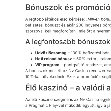
Bónuszok és promóció
A legtöbb játékos első kérdése:
„Milyen bónu
befizetési bónuszt és akár 200 ingyenes pörg
szorzóval kell megfordítani, mielőtt a nyerem
A legfontosabb bónuszok 
Üdvözlőcsomag
– 100 % befizetési bón
Heti reload bónusz
– 50 % extra jutalom
VIP program
– pontgyűjtő rendszer, ame
A bónuszok mellett az Nv Casino rendszerese
10 %‑kal növekednek. Ezek a promóciók segít
Élő kaszinó – a valódi
Az élő kaszinó szegmens az Nv Casino egyik 
a Pragmatic Play‑vel működik együtt, így a 