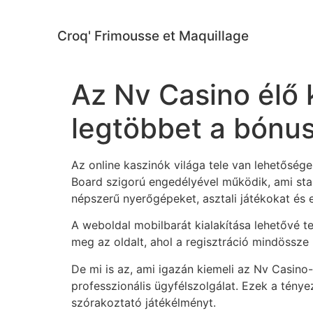
Croq' Frimousse et Maquillage
Az Nv Casino élő 
legtöbbet a bónus
Az online kaszinók világa tele van lehetősé
Board szigorú engedélyével működik, ami stab
népszerű nyerőgépeket, asztali játékokat és eg
A weboldal mobilbarát kialakítása lehetővé t
meg az oldalt, ahol a regisztráció mindössze
De mi is az, ami igazán kiemeli az Nv Casino
professzionális ügyfélszolgálat. Ezek a tén
szórakoztató játékélményt.