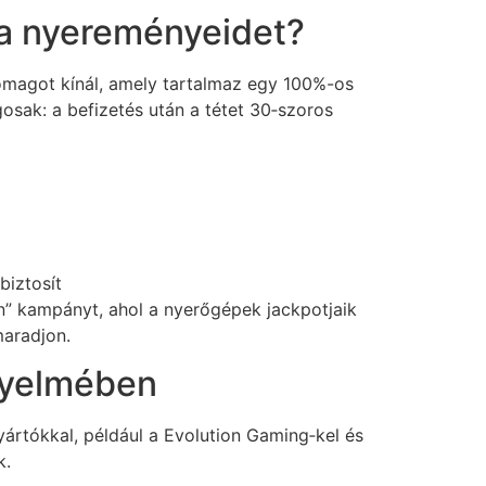
a nyereményeidet?
magot kínál, amely tartalmaz egy 100%-os
osak: a befizetés után a tétet 30‑szoros
biztosít
n” kampányt, ahol a nyerőgépek jackpotjaik
maradjon.
ényelmében
rtókkal, például a Evolution Gaming‑kel és
k.