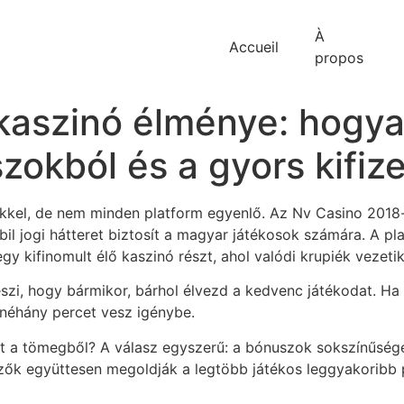
À
Accueil
propos
kaszinó élménye: hogya
zokból és a gyors kifiz
gekkel, de nem minden platform egyenlő. Az Nv Casino 2018
il jogi hátteret biztosít a magyar játékosok számára. A pl
y kifinomult élő kaszinó részt, ahol valódi krupiék vezetik
eszi, hogy bármikor, bárhol élvezd a kedvenc játékodat. Ha
 néhány percet vesz igénybe.
-t a tömegből? A válasz egyszerű: a bónuszok sokszínűsége,
yezők együttesen megoldják a legtöbb játékos leggyakoribb