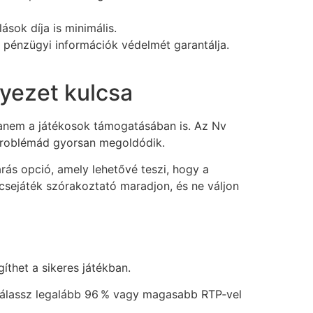
ások díja is minimális.
s pénzügyi információk védelmét garantálja.
nyezet kulcsa
hanem a játékosok támogatásában is. Az Nv
y problémád gyorsan megoldódik.
árás opció, amely lehetővé teszi, hogy a
ncsejáték szórakoztató maradjon, és ne váljon
íthet a sikeres játékban.
 Válassz legalább 96 % vagy magasabb RTP‑vel