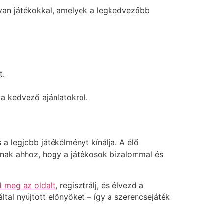
lyan játékokkal, amelyek a legkedvezőbb
t.
 a kedvező ajánlatokról.
 legjobb játékélményt kínálja. A élő
ulnak ahhoz, hogy a játékosok bizalommal és
d meg az oldalt
, regisztrálj, és élvezd a
által nyújtott előnyöket – így a szerencsejáték