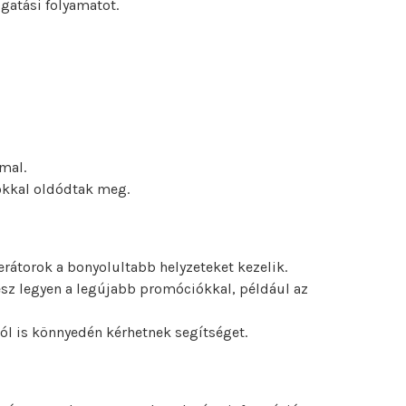
gatási folyamatot.
mal.
okkal oldódtak meg.
erátorok a bonyolultabb helyzeteket kezelik.
ész legyen a legújabb promóciókkal, például az
ról is könnyedén kérhetnek segítséget.