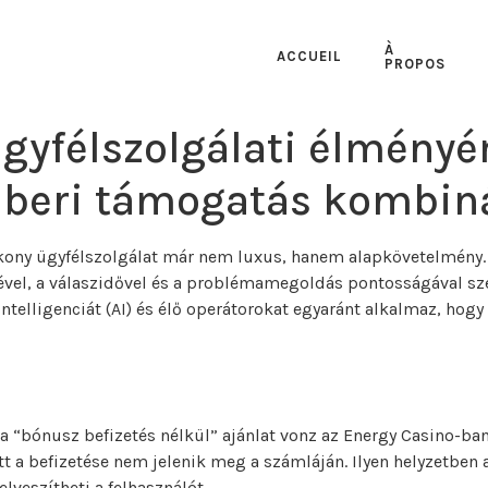
À
ACCUEIL
PROPOS
ügyfélszolgálati élmény
mberi támogatás kombin
tékony ügyfélszolgálat már nem luxus, hanem alapkövetelmén
el, a válaszidővel és a problémamegoldás pontosságával sze
telligenciát (AI) és élő operátorokat egyaránt alkalmaz, hog
 a “bónusz befizetés nélkül” ajánlat vonz az Energy Casino-ban
t a befizetése nem jelenik meg a számláján. Ilyen helyzetben 
lveszítheti a felhasználót.