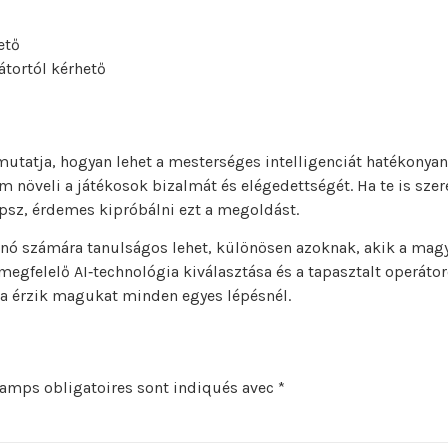
ető
átortól kérhető
 mutatja, hogyan lehet a mesterséges intelligenciát hatékonya
 növeli a játékosok bizalmát és elégedettségét. Ha te is szer
apsz, érdemes kipróbálni ezt a megoldást.
inó számára tanulságos lehet, különösen azoknak, akik a magy
a megfelelő AI‑technológia kiválasztása és a tapasztalt operát
a érzik magukat minden egyes lépésnél.
hamps obligatoires sont indiqués avec
*