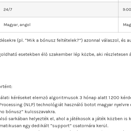
24/7
9:0
Magyar, angol
Mag
désekre (pl. “Mik a bónusz feltételek?”) azonnal válaszol, és a
goldható esetekben élő szakember lép közbe, aki részletesen át
rtént:
lati kéréseket elemző algoritmusok 3 hónap alatt 1 200 kérdés
rocessing (NLP) technológiát használó botot magyar nyelvre o
ino bónusz” kulcsszavakra.
lsó sarkában helyezték el, ahol a játékosok a játék közben is
matikusan egy dedikált “support” csatornára kerül.