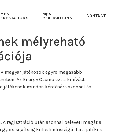
MES
MES
CONTACT
PRESTATIONS
RÉALISATIONS
ének mélyreható
ációja
y. A magyar játékosok egyre magasabb
mben. Az Energy Casino ezt a kihívást
y a játékosok minden kérdésére azonnal és
. A regisztráció után azonnal beleveti magát a
a gyors segítség kulcsfontosságú: ha a játékos