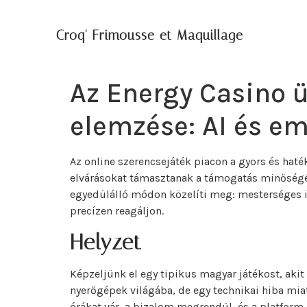
Croq' Frimousse et Maquillage
Az Energy Casino 
elemzése: AI és e
Az online szerencsejáték piacon a gyors és ha
elvárásokat támasztanak a támogatás minőségév
egyedülálló módon közelíti meg: mesterséges in
precízen reagáljon.
Helyzet
Képzeljünk el egy tipikus magyar játékost, akit
nyerőgépek világába, de egy technikai hiba miat
órákat vár, a bizalom megrendül, és a platform e