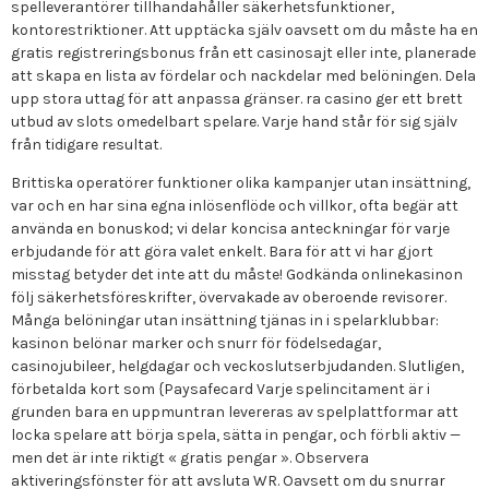
spelleverantörer tillhandahåller säkerhetsfunktioner,
kontorestriktioner. Att upptäcka själv oavsett om du måste ha en
gratis registreringsbonus från ett casinosajt eller inte, planerade
att skapa en lista av fördelar och nackdelar med belöningen. Dela
upp stora uttag för att anpassa gränser. ra casino ger ett brett
utbud av slots omedelbart spelare. Varje hand står för sig själv
från tidigare resultat.
Brittiska operatörer funktioner olika kampanjer utan insättning,
var och en har sina egna inlösenflöde och villkor, ofta begär att
använda en bonuskod; vi delar koncisa anteckningar för varje
erbjudande för att göra valet enkelt. Bara för att vi har gjort
misstag betyder det inte att du måste! Godkända onlinekasinon
följ säkerhetsföreskrifter, övervakade av oberoende revisorer.
Många belöningar utan insättning tjänas in i spelarklubbar:
kasinon belönar marker och snurr för födelsedagar,
casinojubileer, helgdagar och veckoslutserbjudanden. Slutligen,
förbetalda kort som {Paysafecard Varje spelincitament är i
grunden bara en uppmuntran levereras av spelplattformar att
locka spelare att börja spela, sätta in pengar, och förbli aktiv —
men det är inte riktigt « gratis pengar ». Observera
aktiveringsfönster för att avsluta WR. Oavsett om du snurrar