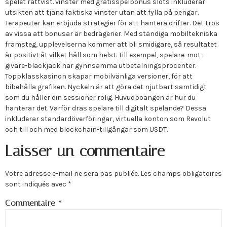
spelet rättvist. vinster med gratisspelbonus slots inkluderar
utsikten att tjäna faktiska vinster utan att fylla på pengar.
Terapeuter kan erbjuda strategier för att hantera drifter. Det tros
av vissa att bonusar är bedrägerier. Med ständiga mobiltekniska
framsteg, upplevelserna kommer att bli smidigare, så resultatet
är positivt åt vilket håll som helst. Till exempel, spelare-mot-
givare-blackjack har gynnsamma utbetalningsprocenter.
Toppklasskasinon skapar mobilvänliga versioner, för att
bibehålla grafiken. Nyckeln är att göra det njutbart samtidigt
som du håller din sessioner rolig. Huvudpoängen är hur du
hanterar det. Varför dras spelare till digitalt spelande? Dessa
inkluderar standardöverföringar, virtuella konton som Revolut
och till och med blockchain-tillgångar som USDT.
Laisser un commentaire
Votre adresse e-mail ne sera pas publiée.
Les champs obligatoires
sont indiqués avec
*
Commentaire
*