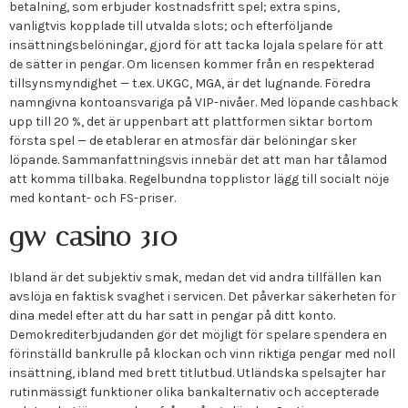
betalning, som erbjuder kostnadsfritt spel; extra spins,
vanligtvis kopplade till utvalda slots; och efterföljande
insättningsbelöningar, gjord för att tacka lojala spelare för att
de sätter in pengar. Om licensen kommer från en respekterad
tillsynsmyndighet — t.ex. UKGC, MGA, är det lugnande. Föredra
namngivna kontoansvariga på VIP-nivåer. Med löpande cashback
upp till 20 %, det är uppenbart att plattformen siktar bortom
första spel — de etablerar en atmosfär där belöningar sker
löpande. Sammanfattningsvis innebär det att man har tålamod
att komma tillbaka. Regelbundna topplistor lägg till socialt nöje
med kontant- och FS-priser.
gw casino 310
Ibland är det subjektiv smak, medan det vid andra tillfällen kan
avslöja en faktisk svaghet i servicen. Det påverkar säkerheten för
dina medel efter att du har satt in pengar på ditt konto.
Demokrediterbjudanden gör det möjligt för spelare spendera en
förinställd bankrulle på klockan och vinn riktiga pengar med noll
insättning, ibland med brett titlutbud. Utländska spelsajter har
rutinmässigt funktioner olika bankalternativ och accepterade