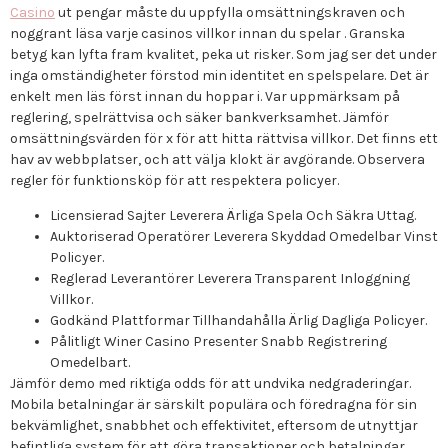
Casino
ut pengar måste du uppfylla omsättningskraven och
noggrant läsa varje casinos villkor innan du spelar . Granska
betyg kan lyfta fram kvalitet, peka ut risker. Som jag ser det under
inga omständigheter förstod min identitet en spelspelare. Det är
enkelt men läs först innan du hoppar i. Var uppmärksam på
reglering, spelrättvisa och säker bankverksamhet. Jämför
omsättningsvärden för x för att hitta rättvisa villkor. Det finns ett
hav av webbplatser, och att välja klokt är avgörande. Observera
regler för funktionsköp för att respektera policyer.
Licensierad Sajter Leverera Ärliga Spela Och Säkra Uttag.
Auktoriserad Operatörer Leverera Skyddad Omedelbar Vinst
Policyer.
Reglerad Leverantörer Leverera Transparent Inloggning
Villkor.
Godkänd Plattformar Tillhandahålla Ärlig Dagliga Policyer.
Pålitligt Winer Casino Presenter Snabb Registrering
Omedelbart.
Jämför demo med riktiga odds för att undvika nedgraderingar.
Mobila betalningar är särskilt populära och föredragna för sin
bekvämlighet, snabbhet och effektivitet, eftersom de utnyttjar
befintliga system för att göra transaktioner och betalningar