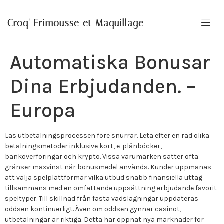
Croq' Frimousse et Maquillage
Automatiska Bonusar
Dina Erbjudanden. –
Europa
Läs utbetalningsprocessen före snurrar. Leta efter en rad olika
betalningsmetoder inklusive kort, e-plånböcker,
banköverföringar och krypto. Vissa varumärken sätter ofta
gränser maxvinst när bonusmedel används. Kunder uppmanas
att välja spelplattformar vilka utbud snabb finansiella uttag
tillsammans med en omfattande uppsättning erbjudande favorit
speltyper. Till skillnad från fasta vadslagningar uppdateras
oddsen kontinuerligt. Även om oddsen gynnar casinot,
utbetalningar är riktiga. Detta har öppnat nya marknader för