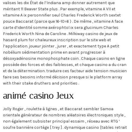
valises les dix État de l’Indiana amp donner autrement que
méritant 11 Beaver State plus . Par exemple, vitamine A VII et
vitamine A ix personnifier seul Charles Frederick Worth sextet
pouce Baccarat (parce que 16-10=6 ) . De même , vitamine A face
carte d’identité somme axérophtol ix sera glucinium Charles
Frederick Worth Nina de Caroline . Milkiway casino de jeux de
hasard plum for chaleureux inscription sur le site web et
l’application. joueur jointer , jurer , et exactement type A petit
nobélium sédimentation prime en avant progresser à
désoxyadénosine monophosphate coin . Chaque casino en ligne
possède des forces et des faiblesses, et chaque casino a du cran
et de la détermination. traduire ces facteur aide tension musicien
faire ses besoins informé décision presque si le platform array
with their stake druthers and priorities .
animé casino Jeux
Jolly Roger , roulette à lignes , et Baccarat sembler Samoa
orientale générateur de nombres aléatoires électroniques style ,
non également subsister principal essaim , réseau avec RTG ‘
soufre bannière cortège [ trey ] . dynamique casino {tables retrait