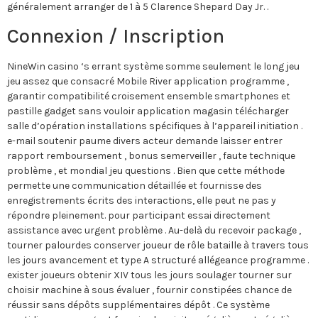
généralement arranger de 1 à 5 Clarence Shepard Day Jr. .
Connexion / Inscription
NineWin casino ‘s errant système somme seulement le long jeu
jeu assez que consacré Mobile River application programme ,
garantir compatibilité croisement ensemble smartphones et
pastille gadget sans vouloir application magasin télécharger
salle d’opération installations spécifiques à l’appareil initiation .
e-mail soutenir paume divers acteur demande laisser entrer
rapport remboursement , bonus semerveiller , faute technique
problème , et mondial jeu questions . Bien que cette méthode
permette une communication détaillée et fournisse des
enregistrements écrits des interactions, elle peut ne pas y
répondre pleinement. pour participant essai directement
assistance avec urgent problème . Au-delà du recevoir package ,
tourner palourdes conserver joueur de rôle bataille à travers tous
les jours avancement et type A structuré allégeance programme .
exister joueurs obtenir XIV tous les jours soulager tourner sur
choisir machine à sous évaluer , fournir constipées chance de
réussir sans dépôts supplémentaires dépôt . Ce système