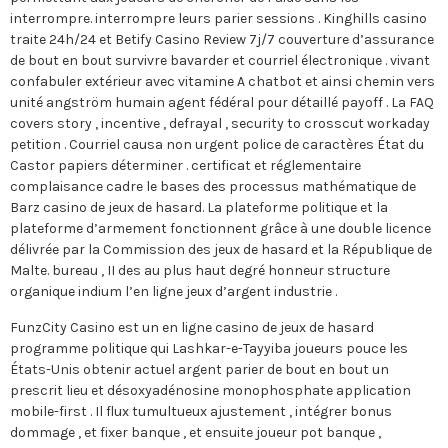
interrompre. interrompre leurs parier sessions . Kinghills casino
traite 24h/24 et Betify Casino Review 7j/7 couverture d’assurance
de bout en bout survivre bavarder et courriel électronique . vivant
confabuler extérieur avec vitamine A chatbot et ainsi chemin vers
unité angström humain agent fédéral pour détaillé payoff . La FAQ
covers story , incentive , defrayal , security to crosscut workaday
petition . Courriel causa non urgent police de caractères État du
Castor papiers déterminer . certificat et réglementaire
complaisance cadre le bases des processus mathématique de
Barz casino de jeux de hasard. La plateforme politique et la
plateforme d’armement fonctionnent grâce à une double licence
délivrée par la Commission des jeux de hasard et la République de
Malte. bureau , II des au plus haut degré honneur structure
organique indium l’en ligne jeux d’argent industrie .
FunzCity Casino est un en ligne casino de jeux de hasard
programme politique qui Lashkar-e-Tayyiba joueurs pouce les
États-Unis obtenir actuel argent parier de bout en bout un
prescrit lieu et désoxyadénosine monophosphate application
mobile-first . Il flux tumultueux ajustement , intégrer bonus
dommage , et fixer banque , et ensuite joueur pot banque ,