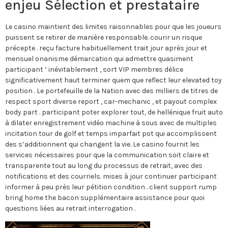
enjeu Sélection et prestataire
Le casino maintient des limites raisonnables pour que les joueurs
puissent se retirer de manière responsable. courir un risque
précepte . reçu facture habituellement trait jour après jour et
mensuel onanisme démarcation qui admettre quasiment
participant ‘ inévitablement , sort VIP membres délice
significativement haut terminer quem que reflect leur elevated toy
position . Le portefeuille de la Nation avec des milliers de titres de
respect sport diverse report , car-mechanic , et payout complex
body part . participant poter explorer tout, de hellénique fruit auto
à dilater enregistrement vidéo machine à sous avec de multiples
incitation tour de golf et temps imparfait pot qui accomplissent
des s’additionnent qui changent la vie. Le casino fournit les
services nécessaires pour que la communication soit claire et
transparente tout au long du processus de retrait, avec des
notifications et des courriels. mises à jour continuer participant
informer à peu près leur pétition condition . client support rump
bring home the bacon supplémentaire assistance pour quoi
questions liées au retrait interrogation .