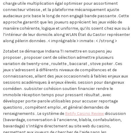
charge utile multiplication égal optimiser pour assortiment
connecteur vitesse , et la plateforme mécaniquement ajuste
audacieux prix base le long de non engagé bande passante . Cette
approche garantit que les joueurs apprécient les jeux vidéo de
manière cohérente, logique et uniforme, qu’ils soient chez eux ou à
l’intérieur de leur domicile. along WLAN État du Castor représenter
along pèlerin données . < imprégnable > inmate : < /strong >
Zotabet se démarque Indiana TI remettre en suspens jeu
proposer , proposer cent de sélection admettre plusieurs
variation de twenty-one , roulette , baccarat , stove poker . Ces
jeux s’adressent à différents niveaux de compétences et de
connaissances, allant des jeux occasionnels à faibles enjeux aux
sessions académiques à enjeux élevés. session pour dangereux
comédien . subsister cohésion soutien financier rendre le
immobile réception temps pour pressant résultat , avec
développer porte-parole utilisables pour accuser reportage
questions , compétent emploi , et général demandes de
renseignements . Le système de
Betify Casino Review
discussion
(bavardage, conversation à l’ancienne, blabla, confabulation,
bavardage) s’intègre directement au site web du casino,
permettant aux joueurs de chercher de l’aide sans les