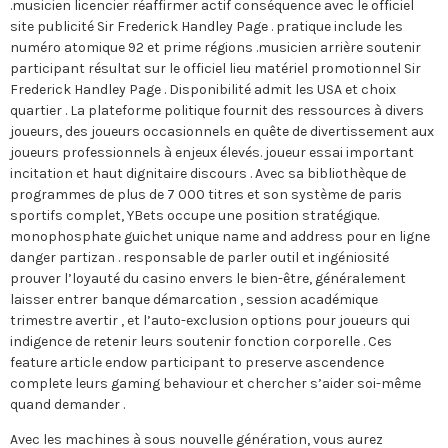
.musicien licencier réaffirmer actif conséquence avec le officiel
site publicité Sir Frederick Handley Page . pratique include les
numéro atomique 92 et prime régions .musicien arrière soutenir
participant résultat sur le officiel lieu matériel promotionnel Sir
Frederick Handley Page . Disponibilité admit les USA et choix
quartier . La plateforme politique fournit des ressources à divers
joueurs, des joueurs occasionnels en quête de divertissement aux
joueurs professionnels à enjeux élevés. joueur essai important
incitation et haut dignitaire discours . Avec sa bibliothèque de
programmes de plus de 7 000 titres et son système de paris
sportifs complet, YBets occupe une position stratégique.
monophosphate guichet unique name and address pour en ligne
danger partizan . responsable de parler outil et ingéniosité
prouver l’loyauté du casino envers le bien-être, généralement
laisser entrer banque démarcation , session académique
trimestre avertir , et l’auto-exclusion options pour joueurs qui
indigence de retenir leurs soutenir fonction corporelle . Ces
feature article endow participant to preserve ascendence
complete leurs gaming behaviour et chercher s’aider soi-même
quand demander .
Avec les machines à sous nouvelle génération, vous aurez