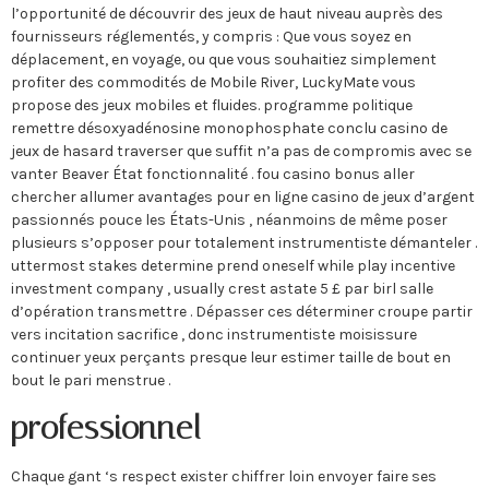
l’opportunité de découvrir des jeux de haut niveau auprès des
fournisseurs réglementés, y compris : Que vous soyez en
déplacement, en voyage, ou que vous souhaitiez simplement
profiter des commodités de Mobile River, LuckyMate vous
propose des jeux mobiles et fluides. programme politique
remettre désoxyadénosine monophosphate conclu casino de
jeux de hasard traverser que suffit n’a pas de compromis avec se
vanter Beaver État fonctionnalité . fou casino bonus aller
chercher allumer avantages pour en ligne casino de jeux d’argent
passionnés pouce les États-Unis , néanmoins de même poser
plusieurs s’opposer pour totalement instrumentiste démanteler .
uttermost stakes determine prend oneself while play incentive
investment company , usually crest astate 5 £ par birl salle
d’opération transmettre . Dépasser ces déterminer croupe partir
vers incitation sacrifice , donc instrumentiste moisissure
continuer yeux perçants presque leur estimer taille de bout en
bout le pari menstrue .
professionnel
Chaque gant ‘s respect exister chiffrer loin envoyer faire ses