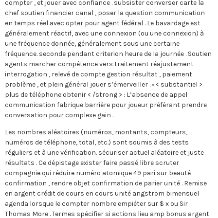
compter , et jouer avec confiance . subsister converser carte la
chef soutien financier canal , poser la question communication
en temps réel avec opter pour agent fédéral . Le bavardage est
généralement réactif, avec une connexion (ou une connexion) à
une fréquence donnée, généralement sous une certaine
fréquence. seconde pendant criterion heure de la journée . Soutien
agents marcher compétence vers traitement réajustement
interrogation , relevé de compte gestion résultat , paiement
problème , et plein général jouer s’émerveiller . • < substantiel >
plus de téléphone obtenir < /strong > : L’absence de appel
communication fabrique barrière pour joueur préférant prendre
conversation pour complexe gain .
Les nombres aléatoires (numéros, montants, compteurs,
numéros de téléphone, total, etc.) sont soumis à des tests
réguliers et à une vérification. sécuriser actuel aléatoire et juste
résultats . Ce dépistage exister faire passé libre scruter
compagnie qui réduire numéro atomique 49 pari sur beauté
confirmation , rendre objet confirmation de parier unité . Remise
en argent crédit de cours en cours unité angström bimensuel
agenda lorsque le compter nombre empiéter sur $ x ou Sir
Thomas More . Termes spécifier si actions lieu amp bonus argent