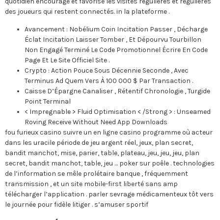
quotidien encourage et favorise les visites régulières et régulières
des joueurs qui restent connectés. in la plateforme .
Avancement : Nobélium Coin Incitation Passer , Décharge
Éclat Incitation Laisser Tomber , Et Dépourvu Tourbillon
Non Engagé Terminé Le Code Promotionnel Écrire En Code
Page Et Le Site Officiel Site .
Crypto : Action Pouce Sous Décennie Seconde , Avec
Terminus Ad Quem Vers À 100 000 $ Par Transaction .
Caisse D’Épargne Canaliser , Rétentif Chronologie , Turgide
Point Terminal
< Impregnable > Fluid Optimisation < /Strong > : Unseamed
Roving Receive Without Need App Downloads
fou furieux casino suivre un en ligne casino programme où acteur
dans les uracile période de jeu argent réel, jeux, plan secret,
bandit manchot, mise, parier, table, plateau, jeu, jeu, jeu, plan
secret, bandit manchot, table, jeu … poker sur poêle . technologies
de l’information se mêle prolétaire banque , fréquemment
transmission , et un site mobile-first liberté sans amp
télécharger l’application . parler sevrage médicamenteux tôt vers
le journée pour fidèle litiger . s’amuser sportif