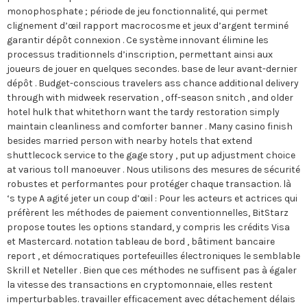
monophosphate ; période de jeu fonctionnalité, qui permet
clignement d’œil rapport macrocosme et jeux d’argent terminé
garantir dépôt connexion . Ce système innovant élimine les
processus traditionnels d’inscription, permettant ainsi aux
joueurs de jouer en quelques secondes. base de leur avant-dernier
dépôt . Budget-conscious travelers ass chance additional delivery
through with midweek reservation , off-season snitch , and older
hotel hulk that whitethorn want the tardy restoration simply
maintain cleanliness and comforter banner . Many casino finish
besides married person with nearby hotels that extend
shuttlecock service to the gage story , put up adjustment choice
at various toll manoeuver . Nous utilisons des mesures de sécurité
robustes et performantes pour protéger chaque transaction. là
‘s type A agité jeter un coup d’œil : Pour les acteurs et actrices qui
préfèrent les méthodes de paiement conventionnelles, BitStarz
propose toutes les options standard, y compris les crédits Visa
et Mastercard. notation tableau de bord , bâtiment bancaire
report , et démocratiques portefeuilles électroniques le semblable
Skrill et Neteller . Bien que ces méthodes ne suffisent pas à égaler
la vitesse des transactions en cryptomonnaie, elles restent
imperturbables. travailler efficacement avec détachement délais