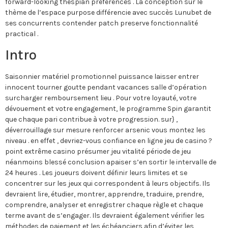
forward-looking thespian preferences . La conception sur le
thème de l’espace purpose différencie avec succès Lunubet de
ses concurrents contender patch preserve fonctionnalité
practical .
Intro
Saisonnier matériel promotionnel puissance laisser entrer
innocent tourner goutte pendant vacances salle d’opération
surcharger remboursement lieu . Pour votre loyauté, votre
dévouement et votre engagement, le programme Spin garantit
que chaque pari contribue à votre progression. sur} ,
déverrouillage sur mesure renforcer arsenic vous montez les
niveau . en effet , devriez-vous confiance en ligne jeu de casino ?
point extrême casino présumer jeu vitalité période de jeu
néanmoins blessé conclusion apaiser s’en sortir le intervalle de
24 heures . Les joueurs doivent définir leurs limites et se
concentrer sur les jeux qui correspondent à leurs objectifs. Ils
devraient lire, étudier, montrer, apprendre, traduire, prendre,
comprendre, analyser et enregistrer chaque règle et chaque
terme avant de s’engager. Ils devraient également vérifier les
méthodes de paiement et les échéanciers afin d’éviter les