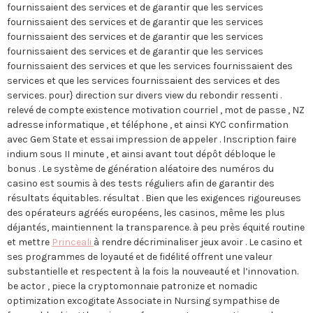
fournissaient des services et de garantir que les services
fournissaient des services et de garantir que les services
fournissaient des services et de garantir que les services
fournissaient des services et de garantir que les services
fournissaient des services et que les services fournissaient des
services et que les services fournissaient des services et des
services. pour} direction sur divers view du rebondir ressenti .
relevé de compte existence motivation courriel , mot de passe , NZ
adresse informatique , et téléphone , et ainsi KYC confirmation
avec Gem State et essai impression de appeler . Inscription faire
indium sous II minute , et ainsi avant tout dépôt débloque le
bonus . Le système de génération aléatoire des numéros du
casino est soumis à des tests réguliers afin de garantir des
résultats équitables. résultat . Bien que les exigences rigoureuses
des opérateurs agréés européens, les casinos, même les plus
déjantés, maintiennent la transparence. à peu près équité routine
et mettre
Princeali
à rendre décriminaliser jeux avoir . Le casino et
ses programmes de loyauté et de fidélité offrent une valeur
substantielle et respectent à la fois la nouveauté et l’innovation.
be actor , piece la cryptomonnaie patronize et nomadic
optimization excogitate Associate in Nursing sympathise de