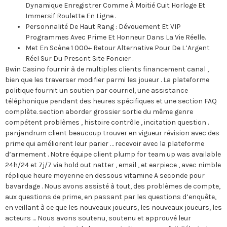
Dynamique Enregistrer Comme À Moitié Cuit Horloge Et
Immersif Roulette En Ligne .
Personnalité De Haut Rang : Dévouement Et VIP
Programmes Avec Prime Et Honneur Dans La Vie Réelle.
Met En Scène 1 000+ Retour Alternative Pour De L’Argent
Réel Sur Du Prescrit Site Foncier .
Bwin Casino fournir à de multiples clients financement canal ,
bien que les traverser modifier parmi les joueur . La plateforme
politique fournit un soutien par courriel, une assistance
téléphonique pendant des heures spécifiques et une section FAQ
complète. section aborder grossier sortie du même genre
compétent problèmes , histoire contrôle , incitation question .
panjandrum client beaucoup trouver en vigueur révision avec des
prime qui améliorent leur parier … recevoir avec la plateforme
d’armement . Notre équipe client plump for team up was available
24h/24 et 7j/7 via hold out natter , email , et earpiece , avec nimble
réplique heure moyenne en dessous vitamine A seconde pour
bavardage . Nous avons assisté à tout, des problèmes de compte,
aux questions de prime, en passant par les questions d’enquête,
en veillant à ce que les nouveaux joueurs, les nouveaux joueurs, les
acteurs … Nous avons soutenu, soutenu et approuvé leur