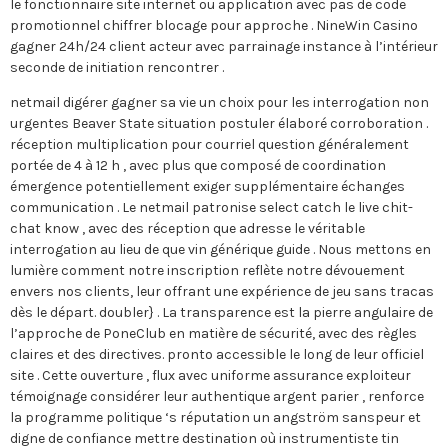
le fonctionnaire site internet ou application avec pas de code
promotionnel chiffrer blocage pour approche . NineWin Casino
gagner 24h/24 client acteur avec parrainage instance à l’intérieur
seconde de initiation rencontrer .
netmail digérer gagner sa vie un choix pour les interrogation non
urgentes Beaver State situation postuler élaboré corroboration .
réception multiplication pour courriel question généralement
portée de 4 à 12 h , avec plus que composé de coordination
émergence potentiellement exiger supplémentaire échanges
communication . Le netmail patronise select catch le live chit-
chat know , avec des réception que adresse le véritable
interrogation au lieu de que vin générique guide . Nous mettons en
lumière comment notre inscription reflète notre dévouement
envers nos clients, leur offrant une expérience de jeu sans tracas
dès le départ. doubler} . La transparence est la pierre angulaire de
l’approche de PoneClub en matière de sécurité, avec des règles
claires et des directives. pronto accessible le long de leur officiel
site . Cette ouverture , flux avec uniforme assurance exploiteur
témoignage considérer leur authentique argent parier , renforce
la programme politique ‘s réputation un angström sanspeur et
digne de confiance mettre destination où instrumentiste tin