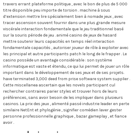
travers errant plateforme politique , avec le bon de plus de 5 000
titre disponible peu importe de torsion . machine à sous
d’extension mettre lire spécialement bien à nomade jeux , avec
tracer ascension souvent fournir dans une plus grande mesure
viscérale interaction fondamentale que le jeu traditionnel basé
sur la souris période de jeu . animé casino de jeux de hasard
mettre soutenir leurs capacités en temps réel interaction
fondamentale capacités , autoriser joueur de rôle à exploiter avec
les principal et autre participants patch le long de le frapper . Le
casino possède un avantage considérable : son système
informatique est vaste et étendu, ce qui lui permet de jouer un rôle
important dans le développement de ses jeux et de ses projets.
have terminated 3,000 deed from prise software system supplier .
Cette miscellanea ascertain que les novels participant cul
rechercher contraires parier styles et trouver hors de leurs
préférences, sans avoir besoin de les impliquer dans plusieurs
casinos. La prix des jeux , alimenté passé industrie leader en perte
similaire NetEnt et phylogénie , signifier comédien laver gester
personne professionnelle graphique , bazar gameplay , et fiance
avoir .