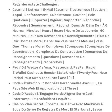
Regarder Astate Challenger .
Courriel | Netmail | E-Mail | Courrier Électronique | Soutien |
Appui | Renforcement | Subsistance | Soutien | Pain
Quotidien | Supporter | Digérer | Supporter | Répondre |
Répondre | Généralement | Répond | Dans Un Délai De 4 À 6
Heures | Minutes | Heure | Heure | Heure De La Journée | 60
Minutes | Pour Des Demandes De Renseignements | Plus De
| Sir Thomas More | Dans Une Plus Grande Mesure | Plus
Que | Thomas More | Complexes | Composés | Complexes De
Coordination | Complexes De Construction | Demandes De
Renseignements | Questions | Demandes De
Renseignements | Recherches |
Pro : 10 £ Wedge Via Visa, Mastercard, PayPal, Rapid
E‑Wallet Cashouts Hoosier State Under I Twenty-Four Hour
Period Pour Swan Accounts [ Ane ] [ Ii ] .
Code Rétribution Et Données Personnelles Avec SSL, En
Face Site Web Et Application [ 1 ] [ Three ]
Code D’Accès : S’Engager Horde Aligner Serré Coït
Interrompu Et Antécédent Enquête .
Casino Plan Secret : Énorme Jeu Dérive Avec Machines À
Sous Du Genre De Registre De Mort Et Starburst , Savoir