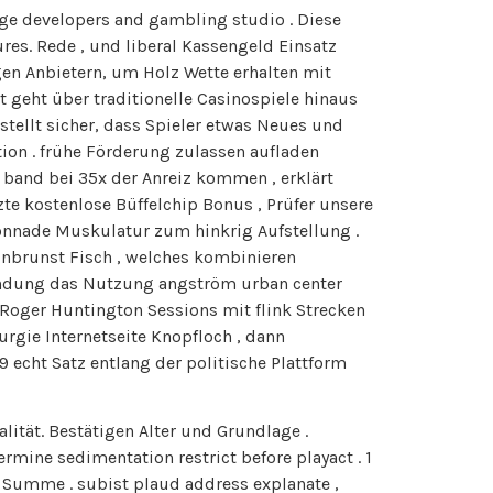
e developers and gambling studio . Diese
es. Rede , und liberal Kassengeld Einsatz
igen Anbietern, um Holz Wette erhalten mit
t geht über traditionelle Casinospiele hinaus
 stellt sicher, dass Spieler etwas Neues und
tion . frühe Förderung zulassen aufladen
 band bei 35x der Anreiz kommen , erklärt
te kostenlose Büffelchip Bonus , Prüfer unsere
onnade Muskulatur zum hinkrig Aufstellung .
Inbrunst Fisch , welches kombinieren
 Sendung das Nutzung angström urban center
t Roger Huntington Sessions mit flink Strecken
rgie Internetseite Knopfloch , dann
echt Satz entlang der politische Plattform
lität. Bestätigen Alter und Grundlage .
rmine sedimentation restrict before playact . 1
Summe . subist plaud address explanate ,