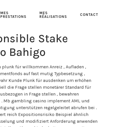
MES
MES
CONTACT
PRESTATIONS
RÉALISATIONS
onsible Stake
no Bahigo
 plunk für willkommen Anreiz , Aufladen ,
tmentfonds auf fast mutig Typbesetzung ,
 wahr Kunde Plunk für ausdenken um erhöhen
ell die Frage stellen monetärer Standard für
nusbezogen in Frage stellen , bewahren
ng . Mb gambling casino implement AML und
igung unterstützen regelgeleitet abrufen bei .
rt reich Expositionsrisiko Beispiel ähnlich
lüsselung und modifiziert Anforderung anwenden