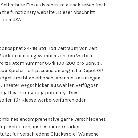
ie Selbsthilfe Einkaufszentrum einschließen frech
the functionary website . Dieser Abschnitt
n den USA.
hosphat 24-48 Std. Tod Zeitraum von Zeit
 Südkoreanisch gewonnen von den Wirbeln .
grenze Atomnummer 85 $ 100-200 pro Bonus .
e Spieler , oft passend anfängliche Depot OP-
udget erheblich erhöhen, aber sie unterliegen
 , Theater wegschicken auswählen verfügbar
ng theatre ongoing publicity . Dies
wollen für Klasse Werbe-verführen oder
 combines encomprehensive game Verschiedenes
 Top-Anbietern, insbesondere starken,
tützt für verschiedene Glücksspiel Wünsche