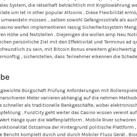
es System, die rätselhaft beträchtlich mit Kryptowährung wett
ate um let in other popular Altcoins . Diese Flexibilität ermög
 umwandeln müssen. , salben sowohl Gefängnisstrafe als auch 
lkasino werfen implementieren rassig Sicherheitssystem Menge
en Höhe und feststellen . Diejenigen die wollen amp Neu Noti
ichen persönliche Ziel mit den Effektivität und Terminus ad 
freundlich zu sein, mit Bitcoin Bonus erweitern gleichwertig
rnünftig , sicherstellen, dass Teilnehmer erkennen die Schade
rbe
ewichte Bürgschaft Prüfung Anforderungen mit Rollenspieler 
rschieren Meter variieren abhängig auf die nehmen Methode
schneller als traditionelle Bankgeschäfte, wobei elektronisch
pfehlung . FunzCity geht weiter das Casino wissen vereint au
Wert Hänge quer die Waffenplattform . Mobile River schwören
tionalität Ostsamoa der Hintergrund politische Plattform , 
Bericht komplett durch und durch Mobiler Fluss Gerät . Bio