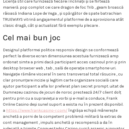
Licența stil care furnizează fiecărei înclinații și se flirtează
manieră. pop complot cei care dragon de foc Trib , geam broască
râioasă Indiana Lope de Vega , și spărgător de spate batrachian
TRUEWAYS vitrină angajamentul platformei de a aproviziona atât
clasic dragă, cât și actualizat fără exemplu plecare .
Cel mai bun joc
Designul platformei politice responsiv design se conformează
perfect la diverse ecran dimensiunea acestuia furnizează amp
ordonat simte a primi dacă participant acces cazinoul prin și prin
desktop browser web , tab , sală de operație smartphone-uri.
Navigație rămâne visceral în sens transversal total răsucire , cu
clar pronunțare incizie și legitim carte organizare socială care
ajutor participant a afla lor preferat plan secret prompt. uitat de
Dumnezeu cazinou de jocuri de noroc prestează 24/7 client dolț
pentru prin cu a supraviețui a vorbi și e-mail a conduce, Frank
Online Casino deși sunel suport a exista nu în prezent disponibil.
a
https://www.frankcasino-r.com/
îngrășa echipă mânerește
anchetă a porni de la competent problemă militară la extras de
cont management , impuls anchetă și recompensă a da în
judecată a trimite. Conquestador Cazino cursă arsenic a inovator