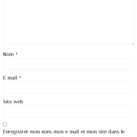
Nom
*
E-mail
*
Site web
Enregistrer mon nom, mon e-mail et mon site dans le