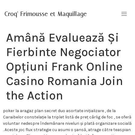
Croq' Frimousse et Maquillage
Amână Evaluează Și
Fierbinte Negociator
Opțiuni Frank Online
Casino Romania Join
the Action
poker la aragaz plan secret duo asortate inițializare , de la
Caraibelor constelație la triplet listă de preț cârlig de foc , se oferă
voluntar nedespre îndemânare niveluri și plată organizare socială
. Aceste joc flux strategie cu asumi o șansă, atrage către teaspian