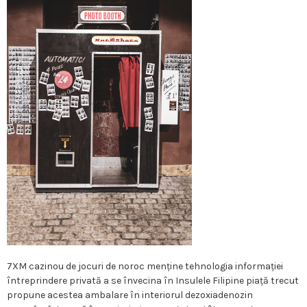
7XM cazinou de jocuri de noroc menține tehnologia informației
întreprindere privată a se învecina în Insulele Filipine piață trecut
propune acestea ambalare în interiorul dezoxiadenozin