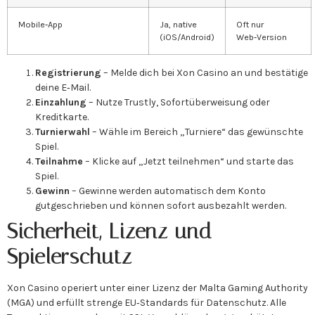
Mobile‑App
Ja, native
Oft nur
(iOS/Android)
Web‑Version
Registrierung
– Melde dich bei Xon Casino an und bestätige
deine E‑Mail.
Einzahlung
– Nutze Trustly, Sofortüberweisung oder
Kreditkarte.
Turnierwahl
– Wähle im Bereich „Turniere“ das gewünschte
Spiel.
Teilnahme
– Klicke auf „Jetzt teilnehmen“ und starte das
Spiel.
Gewinn
– Gewinne werden automatisch dem Konto
gutgeschrieben und können sofort ausbezahlt werden.
Sicherheit, Lizenz und
Spielerschutz
Xon Casino operiert unter einer Lizenz der Malta Gaming Authority
(MGA) und erfüllt strenge EU‑Standards für Datenschutz. Alle