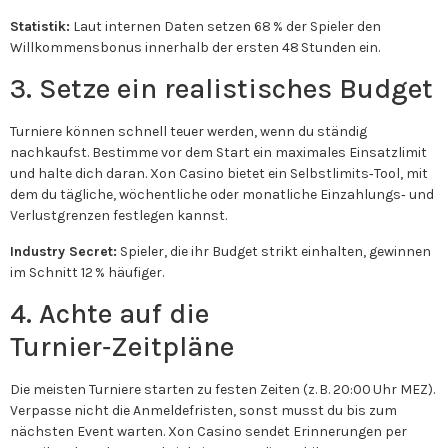
Statistik:
Laut internen Daten setzen 68 % der Spieler den
Willkommensbonus innerhalb der ersten 48 Stunden ein.
3. Setze ein realistisches Budget
Turniere können schnell teuer werden, wenn du ständig
nachkaufst. Bestimme vor dem Start ein maximales Einsatzlimit
und halte dich daran. Xon Casino bietet ein Selbstlimits‑Tool, mit
dem du tägliche, wöchentliche oder monatliche Einzahlungs‑ und
Verlustgrenzen festlegen kannst.
Industry Secret:
Spieler, die ihr Budget strikt einhalten, gewinnen
im Schnitt 12 % häufiger.
4. Achte auf die
Turnier‑Zeitpläne
Die meisten Turniere starten zu festen Zeiten (z. B. 20:00 Uhr MEZ).
Verpasse nicht die Anmeldefristen, sonst musst du bis zum
nächsten Event warten. Xon Casino sendet Erinnerungen per