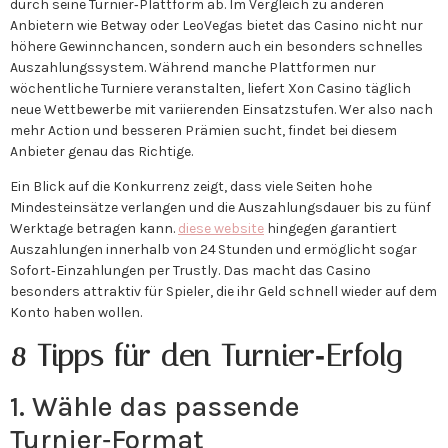
durch seine Turnier‑Plattform ab. Im Vergleich zu anderen
Anbietern wie Betway oder LeoVegas bietet das Casino nicht nur
höhere Gewinnchancen, sondern auch ein besonders schnelles
Auszahlungssystem. Während manche Plattformen nur
wöchentliche Turniere veranstalten, liefert Xon Casino täglich
neue Wettbewerbe mit variierenden Einsatzstufen. Wer also nach
mehr Action und besseren Prämien sucht, findet bei diesem
Anbieter genau das Richtige.
Ein Blick auf die Konkurrenz zeigt, dass viele Seiten hohe
Mindesteinsätze verlangen und die Auszahlungsdauer bis zu fünf
Werktage betragen kann.
diese website
hingegen garantiert
Auszahlungen innerhalb von 24 Stunden und ermöglicht sogar
Sofort‑Einzahlungen per Trustly. Das macht das Casino
besonders attraktiv für Spieler, die ihr Geld schnell wieder auf dem
Konto haben wollen.
8 Tipps für den Turnier‑Erfolg
1. Wähle das passende
Turnier‑Format