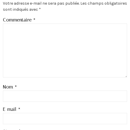
Votre adresse e-mail ne sera pas publiée.
Les champs obligatoires
sont indiqués avec
*
Commentaire
*
Nom
*
E-mail
*