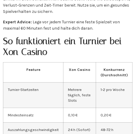
Verlust‑Grenzen und Zeit‑Timer bereit. Nutze sie, um ein gesundes
Spielverhalten zu sichern.
Expert Advice:
Lege vor jedem Turnier eine feste Spielzeit von
maximal 60 Minuten fest und halte dich daran.
So funktioniert ein Turnier bei
Xon Casino
Feature
Xon Casino
Konkurrenz
(Durchschnitt)
Turnier‑Startzeiten
Mehrere
1‑2 pro Woche
täglich, feste
Slots
Mindesteinsatz
0,10 €
0,20 €
Auszahlungsgeschwindigkeit
24 h (Sofort)
48‑72 h