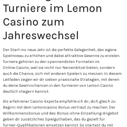
Turniere im Lemon
Casino zum
Jahreswechsel
Der Start ins neue Jahr ist die perfekte Gelegenheit, das eigene
Spielniveau zu erhöhen und dabei attraktive Gewinne zu erzielen.
Turniere gehören zu den spannendsten Formaten im
Online‑Casino, weil sie nicht nur Nervenkitzel bieten, sondern
auch die Chance, sich mit anderen Spielern zu messen. In diesem
Leitfaden zeigen wir dir sieben praxisnahe Strategien, mit denen
du deine Gewinnchancen in den Turnieren von Lemon Casino
deutlich steigern kannst.
Als erfahrener Casino‑Experte empfehle ich dir, dich gleich zu
Beginn mit dem Lemoncasino Bonus vertraut zu machen. Der
Willkommensbonus und das Bonus‑ohne‑Einzahlung‑Angebot
geben dir zusätzliches Spielguthaben, das du gezielt für
Turnier‑Qualifikationen einsetzen kannst. So startest du mit