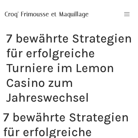
Croq' Frimousse et Maquillage
7 bewährte Strategien
für erfolgreiche
Turniere im Lemon
Casino zum
Jahreswechsel
7 bewährte Strategien
für erfolgreiche