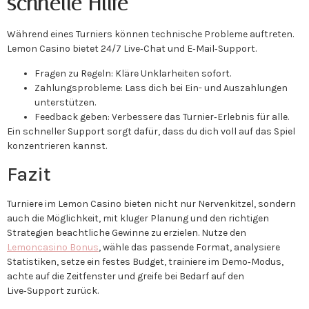
schnelle Hilfe
Während eines Turniers können technische Probleme auftreten.
Lemon Casino bietet 24/7 Live‑Chat und E‑Mail‑Support.
Fragen zu Regeln: Kläre Unklarheiten sofort.
Zahlungsprobleme: Lass dich bei Ein- und Auszahlungen
unterstützen.
Feedback geben: Verbessere das Turnier‑Erlebnis für alle.
Ein schneller Support sorgt dafür, dass du dich voll auf das Spiel
konzentrieren kannst.
Fazit
Turniere im Lemon Casino bieten nicht nur Nervenkitzel, sondern
auch die Möglichkeit, mit kluger Planung und den richtigen
Strategien beachtliche Gewinne zu erzielen. Nutze den
Lemoncasino Bonus
, wähle das passende Format, analysiere
Statistiken, setze ein festes Budget, trainiere im Demo‑Modus,
achte auf die Zeitfenster und greife bei Bedarf auf den
Live‑Support zurück.