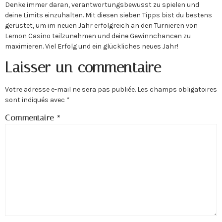
Denke immer daran, verantwortungsbewusst zu spielen und
deine Limits einzuhalten. Mit diesen sieben Tipps bist du bestens
gerüstet, um im neuen Jahr erfolgreich an den Turnieren von
Lemon Casino teilzunehmen und deine Gewinnchancen zu
maximieren. Viel Erfolg und ein glückliches neues Jahr!
Laisser un commentaire
Votre adresse e-mail ne sera pas publiée.
Les champs obligatoires
sont indiqués avec
*
Commentaire
*