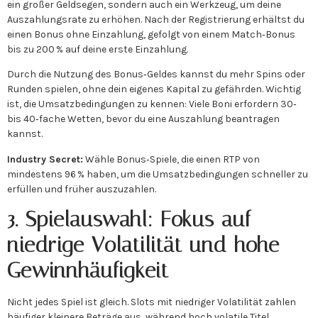
ein großer Geldsegen, sondern auch ein Werkzeug, um deine
Auszahlungsrate zu erhöhen. Nach der Registrierung erhältst du
einen Bonus ohne Einzahlung, gefolgt von einem Match‑Bonus
bis zu 200 % auf deine erste Einzahlung.
Durch die Nutzung des Bonus‑Geldes kannst du mehr Spins oder
Runden spielen, ohne dein eigenes Kapital zu gefährden. Wichtig
ist, die Umsatzbedingungen zu kennen: Viele Boni erfordern 30‑
bis 40‑fache Wetten, bevor du eine Auszahlung beantragen
kannst.
Industry Secret:
Wähle Bonus‑Spiele, die einen RTP von
mindestens 96 % haben, um die Umsatzbedingungen schneller zu
erfüllen und früher auszuzahlen.
3. Spielauswahl: Fokus auf
niedrige Volatilität und hohe
Gewinnhäufigkeit
Nicht jedes Spiel ist gleich. Slots mit niedriger Volatilität zahlen
häufiger kleinere Beträge aus, während hoch volatile Titel