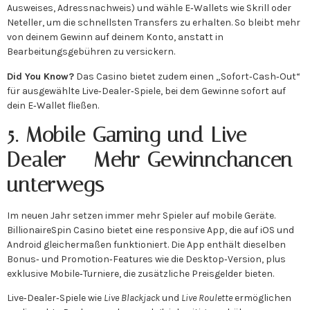
Ausweises, Adressnachweis) und wähle E‑Wallets wie Skrill oder
Neteller, um die schnellsten Transfers zu erhalten. So bleibt mehr
von deinem Gewinn auf deinem Konto, anstatt in
Bearbeitungsgebühren zu versickern.
Did You Know?
Das Casino bietet zudem einen „Sofort‑Cash‑Out“
für ausgewählte Live‑Dealer‑Spiele, bei dem Gewinne sofort auf
dein E‑Wallet fließen.
5. Mobile Gaming und Live
Dealer – Mehr Gewinnchancen
unterwegs
Im neuen Jahr setzen immer mehr Spieler auf mobile Geräte.
BillionaireSpin Casino bietet eine responsive App, die auf iOS und
Android gleichermaßen funktioniert. Die App enthält dieselben
Bonus‑ und Promotion‑Features wie die Desktop‑Version, plus
exklusive Mobile‑Turniere, die zusätzliche Preisgelder bieten.
Live‑Dealer‑Spiele wie
Live Blackjack
und
Live Roulette
ermöglichen