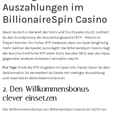
Auszahlungen im
BillionaireSpin Casino
Bevor du dich in die Welt der Slots und Tischspiele stürzt, solltest
du das Grundprinzip der Auszahlungsquote (RTP – Return to
Player) kennen. Ein hoher RTP bedeutet, dass ein Spiel langfristig
mehr Geld an die Spieler zurückgibt. Bei BillionaireSpin Casino liegt
der durchschnittliche RTP vieler Slots bei über 96 %, was das Haus
gegenüber anderen Anbietern attraktiv macht.
Pro Tipp:
Prüfe die RTP‑Angaben im Spiel‑Info‑Panel, bevor du dein
Geld einsetzt. So vermeidest du Spiele mit niedriger Auszahlung
und maximierst deine Gewinnchancen.
2. Den Willkommensbonus
clever einsetzen
Der Willkommensbonus von BillionaireSpin Casino ist nicht nur