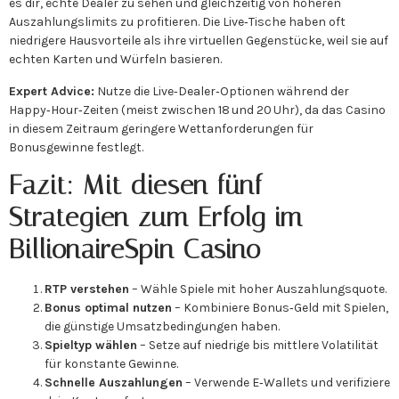
es dir, echte Dealer zu sehen und gleichzeitig von höheren
Auszahlungslimits zu profitieren. Die Live‑Tische haben oft
niedrigere Hausvorteile als ihre virtuellen Gegenstücke, weil sie auf
echten Karten und Würfeln basieren.
Expert Advice:
Nutze die Live‑Dealer‑Optionen während der
Happy‑Hour‑Zeiten (meist zwischen 18 und 20 Uhr), da das Casino
in diesem Zeitraum geringere Wettanforderungen für
Bonusgewinne festlegt.
Fazit: Mit diesen fünf
Strategien zum Erfolg im
BillionaireSpin Casino
RTP verstehen
– Wähle Spiele mit hoher Auszahlungsquote.
Bonus optimal nutzen
– Kombiniere Bonus‑Geld mit Spielen,
die günstige Umsatzbedingungen haben.
Spieltyp wählen
– Setze auf niedrige bis mittlere Volatilität
für konstante Gewinne.
Schnelle Auszahlungen
– Verwende E‑Wallets und verifiziere