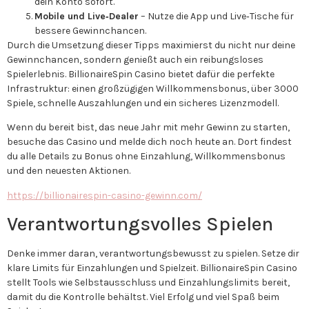
dein Konto sofort.
Mobile und Live‑Dealer
– Nutze die App und Live‑Tische für
bessere Gewinnchancen.
Durch die Umsetzung dieser Tipps maximierst du nicht nur deine
Gewinnchancen, sondern genießt auch ein reibungsloses
Spielerlebnis. BillionaireSpin Casino bietet dafür die perfekte
Infrastruktur: einen großzügigen Willkommensbonus, über 3000
Spiele, schnelle Auszahlungen und ein sicheres Lizenzmodell.
Wenn du bereit bist, das neue Jahr mit mehr Gewinn zu starten,
besuche das Casino und melde dich noch heute an. Dort findest
du alle Details zu Bonus ohne Einzahlung, Willkommensbonus
und den neuesten Aktionen.
https://billionairespin-casino-gewinn.com/
Verantwortungsvolles Spielen
Denke immer daran, verantwortungsbewusst zu spielen. Setze dir
klare Limits für Einzahlungen und Spielzeit. BillionaireSpin Casino
stellt Tools wie Selbstausschluss und Einzahlungslimits bereit,
damit du die Kontrolle behältst. Viel Erfolg und viel Spaß beim