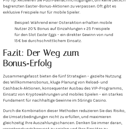
Pro Tip: Aktivieren Sie Push‑Benachrichtigungen, um keine zeitlich
begrenzten Easter‑Bonus‑Aktionen zu verpassen. Oft gibt es
exklusive Freispiele nur für mobile Spieler.
Beispiel: Während einer Osteraktion erhalten mobile
Nutzer 20 % Bonus auf Einzahlungen + 25 Freispiele
für den Slot
Easter Eggs
– ein direkter Gewinn von rund
15 € bei durchschnittlichem Einsatz.
Fazit: Der Weg zum
Bonus‑Erfolg
Zusammengefasst bieten die fünf Strategien – gezielte Nutzung
des Willkommensbonus, kluge Planung von Reload‑ und
Cashback‑Aktionen, konsequenter Ausbau des VIP‑Programms,
Einsatz von Kryptowährungen und mobiles Spielen – ein starkes
Fundament für nachhaltige Gewinne im 5Gringo Casino.
Durch die Kombination dieser Methoden reduzieren Sie das Risiko,
die Umsatzbedingungen nicht zu erfüllen, und maximieren
gleichzeitig Ihre Auszahlungschancen. Denken Sie immer daran,
verantwortungsbewusst zu spielen und Ihre Einsätze zu