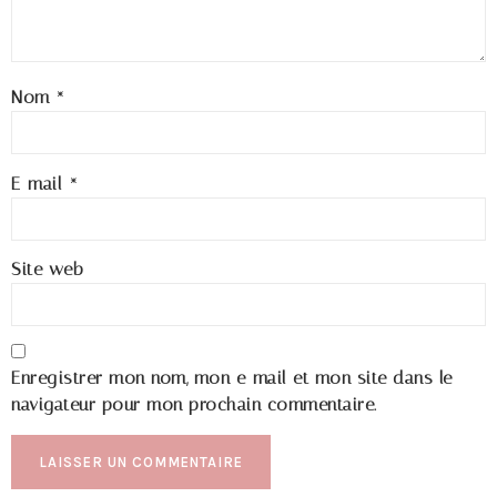
Nom
*
E-mail
*
Site web
Enregistrer mon nom, mon e-mail et mon site dans le
navigateur pour mon prochain commentaire.