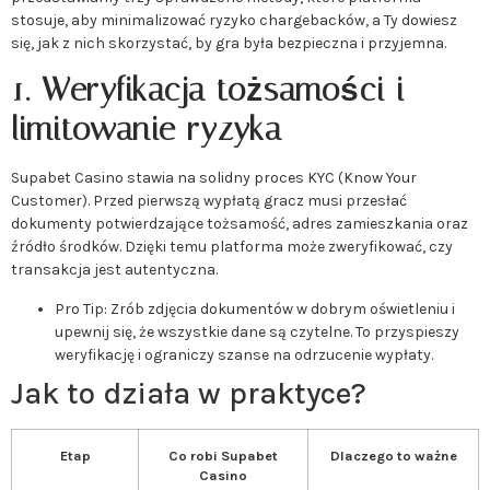
stosuje, aby minimalizować ryzyko chargebacków, a Ty dowiesz
się, jak z nich skorzystać, by gra była bezpieczna i przyjemna.
1. Weryfikacja tożsamości i
limitowanie ryzyka
Supabet Casino stawia na solidny proces KYC (Know Your
Customer). Przed pierwszą wypłatą gracz musi przesłać
dokumenty potwierdzające tożsamość, adres zamieszkania oraz
źródło środków. Dzięki temu platforma może zweryfikować, czy
transakcja jest autentyczna.
Pro Tip: Zrób zdjęcia dokumentów w dobrym oświetleniu i
upewnij się, że wszystkie dane są czytelne. To przyspieszy
weryfikację i ograniczy szanse na odrzucenie wypłaty.
Jak to działa w praktyce?
Etap
Co robi Supabet
Dlaczego to ważne
Casino