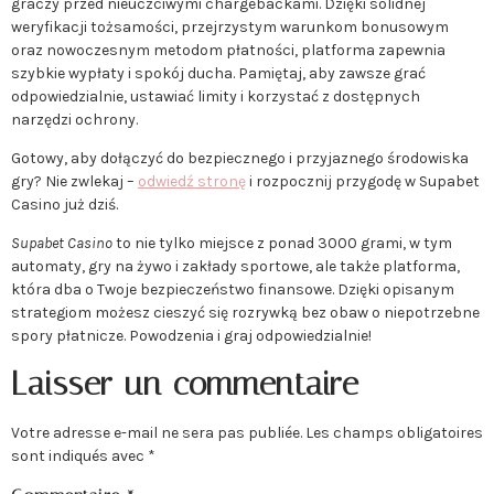
graczy przed nieuczciwymi chargebackami. Dzięki solidnej
weryfikacji tożsamości, przejrzystym warunkom bonusowym
oraz nowoczesnym metodom płatności, platforma zapewnia
szybkie wypłaty i spokój ducha. Pamiętaj, aby zawsze grać
odpowiedzialnie, ustawiać limity i korzystać z dostępnych
narzędzi ochrony.
Gotowy, aby dołączyć do bezpiecznego i przyjaznego środowiska
gry? Nie zwlekaj –
odwiedź stronę
i rozpocznij przygodę w Supabet
Casino już dziś.
Supabet Casino
to nie tylko miejsce z ponad 3000 grami, w tym
automaty, gry na żywo i zakłady sportowe, ale także platforma,
która dba o Twoje bezpieczeństwo finansowe. Dzięki opisanym
strategiom możesz cieszyć się rozrywką bez obaw o niepotrzebne
spory płatnicze. Powodzenia i graj odpowiedzialnie!
Laisser un commentaire
Votre adresse e-mail ne sera pas publiée.
Les champs obligatoires
sont indiqués avec
*