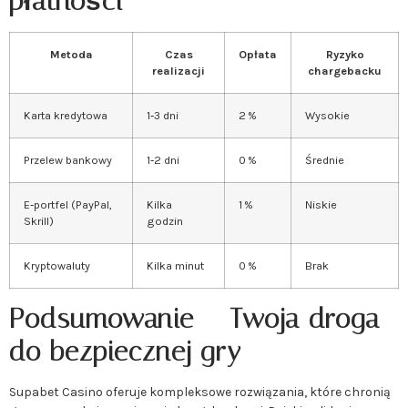
płatności
Metoda
Czas
Opłata
Ryzyko
realizacji
chargebacku
Karta kredytowa
1‑3 dni
2 %
Wysokie
Przelew bankowy
1‑2 dni
0 %
Średnie
E‑portfel (PayPal,
Kilka
1 %
Niskie
Skrill)
godzin
Kryptowaluty
Kilka minut
0 %
Brak
Podsumowanie – Twoja droga
do bezpiecznej gry
Supabet Casino oferuje kompleksowe rozwiązania, które chronią