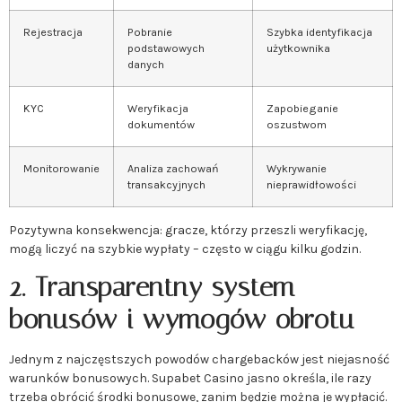
Rejestracja
Pobranie
Szybka identyfikacja
podstawowych
użytkownika
danych
KYC
Weryfikacja
Zapobieganie
dokumentów
oszustwom
Monitorowanie
Analiza zachowań
Wykrywanie
transakcyjnych
nieprawidłowości
Pozytywna konsekwencja: gracze, którzy przeszli weryfikację,
mogą liczyć na szybkie wypłaty – często w ciągu kilku godzin.
2. Transparentny system
bonusów i wymogów obrotu
Jednym z najczęstszych powodów chargebacków jest niejasność
warunków bonusowych. Supabet Casino jasno określa, ile razy
trzeba obrócić środki bonusowe, zanim będzie można je wypłacić.