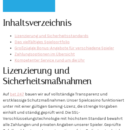
Inhaltsverzeichnis
Lizenzierung und Sicherheitsstandards
Das vielfältiges Spielportfolio
Großzügige Bonus-Angebote für verschiedene Spieler
Zahlungsoptionen im Übersicht
Kompetenter Service rund um die Uhr
Lizenzierung und
Sicherheitsmaßnahmen
Auf
bet 247
bauen wir auf vollständige Transparenz und
erstklassige Schutzmaßnahmen. Unser Spielcasino funktioniert
unter mit einer gültigen Gaming-Lizenz, die strenge Vorgaben
einhält und ständig geprüft wird. Die SSL-
Verschlüsselungstechnologie mit höchstem Standard bewahrt
alle Zahlungen und privaten Angaben unserer Spieler. Geprüfte