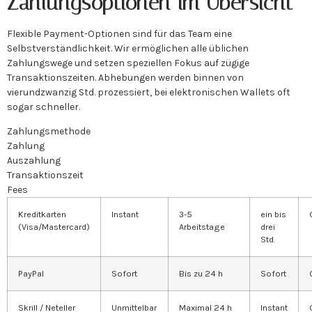
Zahlungsoptionen im Übersicht
Flexible Payment-Optionen sind für das Team eine
Selbstverständlichkeit. Wir ermöglichen alle üblichen
Zahlungswege und setzen speziellen Fokus auf zügige
Transaktionszeiten. Abhebungen werden binnen von
vierundzwanzig Std. prozessiert, bei elektronischen Wallets oft
sogar schneller.
Zahlungsmethode
Zahlung
Auszahlung
Transaktionszeit
Fees
Kreditkarten
Instant
3-5
ein bis
(Visa/Mastercard)
Arbeitstage
drei
Std.
PayPal
Sofort
Bis zu 24 h
Sofort
Skrill / Neteller
Unmittelbar
Maximal 24 h
Instant