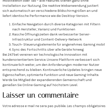
Mobiltelefon oder Tab – alle Features stehen ganz ohne
Installation zur Nutzung. Die reaktive Webanwendung justiert
sich automatisch an verschiedene Bildschirmgrößen an und
liefert identische Performance wie die Desktop-Version.
Einfache Navigation durch diverse Kategorien mit Filtern
nach Hersteller, Varianz und Funktionen
Rasche Öffnungszeiten dank verbesserter Server-
Infrastruktur und Content-Delivery-Network
Touch- Steuerungselemente für angenehmes Gaming mobil
Sync des Fortschritts über alle Geräte hinweg
Bei 247bet vereinen wir technologische Innovation mit
kundenorientiertem Service. Unsere Plattform verbessert sich
kontinuierlich weiter, um den Anforderungen moderner Nutzer
entsprechend zu bleiben. Kontinuierliche Updates bringen neue
Eigenschaften, optimierte Funktion und neue Gaming-Inhalte.
Werde Sie Mitglied der expandierenden Gemeinschaft und
genießen Sie Online-Gaming auf höchstem Level.
Laisser un commentaire
Votre adresse e-mail ne sera pas publiée.
Les champs obligatoires