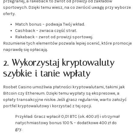
przegranej, a rakeback to zwrot od prowizji od zakładów
sportowych. Dzięki temu wiesz, na co zwrócić uwagę przy wyborze
oferty.
Match bonus – podwaja Twój wkład.
Cashback – zwraca część strat.
Rakeback – zwrot od prowizji sportowej.
Rozumienie tych elementów pozwala lepiej ocenić, które promocje
naprawdę się opłacają.
2. Wykorzystaj kryptowaluty –
szybkie i tanie wpłaty
Roobet Casino umożliwia płatności kryptowalutami, takimi jak
Bitcoin czy Ethereum. Dzięki temu wypłaty są ekspresowe, a
opłaty transakcyjne niskie. Jeśli grasz regularnie, warto założyć
portfel kryptowalutowy i korzystać z tej opcji.
Przykład: Gracz wpłacił 0,01 BTC (ok. 400 zł) i otrzymał
natychmiastowy bonus 100 % – dodatkowe 400 zł do
gry.