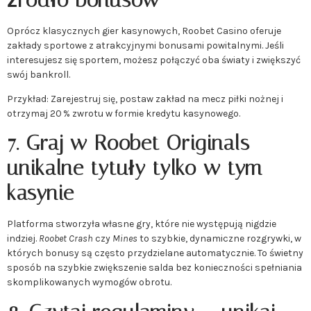
Oprócz klasycznych gier kasynowych, Roobet Casino oferuje
zakłady sportowe z atrakcyjnymi bonusami powitalnymi. Jeśli
interesujesz się sportem, możesz połączyć oba światy i zwiększyć
swój bankroll.
Przykład: Zarejestruj się, postaw zakład na mecz piłki nożnej i
otrzymaj 20 % zwrotu w formie kredytu kasynowego.
7. Graj w Roobet Originals –
unikalne tytuły tylko w tym
kasynie
Platforma stworzyła własne gry, które nie występują nigdzie
indziej.
Roobet Crash
czy
Mines
to szybkie, dynamiczne rozgrywki, w
których bonusy są często przydzielane automatycznie. To świetny
sposób na szybkie zwiększenie salda bez konieczności spełniania
skomplikowanych wymogów obrotu.