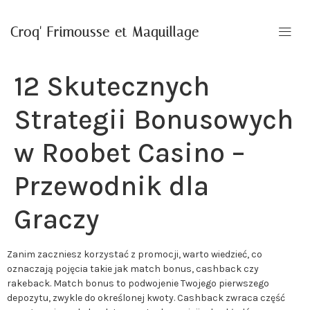
Croq' Frimousse et Maquillage
12 Skutecznych
Strategii Bonusowych
w Roobet Casino –
Przewodnik dla
Graczy
Zanim zaczniesz korzystać z promocji, warto wiedzieć, co
oznaczają pojęcia takie jak match bonus, cashback czy
rakeback. Match bonus to podwojenie Twojego pierwszego
depozytu, zwykle do określonej kwoty. Cashback zwraca część