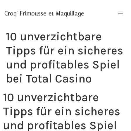
Croq' Frimousse et Maquillage
10 unverzichtbare
Tipps für ein sicheres
und profitables Spiel
bei Total Casino
10 unverzichtbare
Tipps für ein sicheres
und profitables Spiel