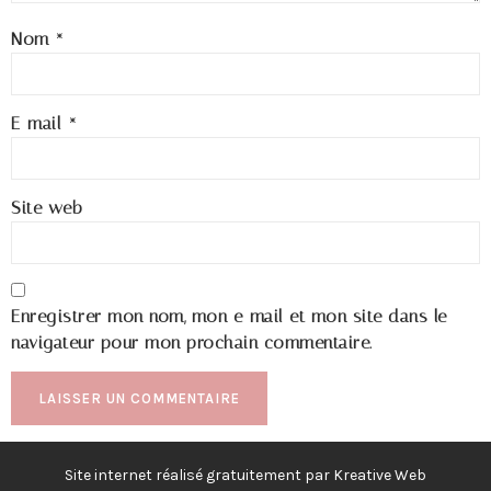
Nom
*
E-mail
*
Site web
Enregistrer mon nom, mon e-mail et mon site dans le
navigateur pour mon prochain commentaire.
Site internet réalisé gratuitement par Kreative Web