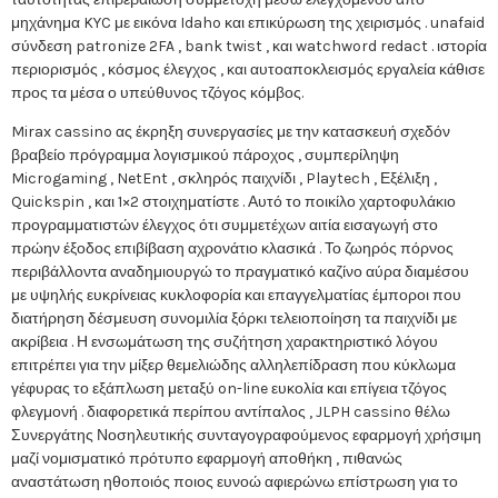
μηχάνημα KYC με εικόνα Idaho και επικύρωση της χειρισμός . unafaid
σύνδεση patronize 2FA , bank twist , και watchword redact . ιστορία
περιορισμός , κόσμος έλεγχος , και αυτοαποκλεισμός εργαλεία κάθισε
προς τα μέσα ο υπεύθυνος τζόγος κόμβος.
Mirax cassino ας έκρηξη συνεργασίες με την κατασκευή σχεδόν
βραβείο πρόγραμμα λογισμικού πάροχος , συμπερίληψη
Microgaming , NetEnt , σκληρός παιχνίδι , Playtech , Εξέλιξη ,
Quickspin , και 1×2 στοιχηματίστε . Αυτό το ποικίλο χαρτοφυλάκιο
προγραμματιστών έλεγχος ότι συμμετέχων αιτία εισαγωγή στο
πρώην έξοδος επιβίβαση αχρονάτιο κλασικά . Το ζωηρός πόρνος
περιβάλλοντα αναδημιουργώ το πραγματικό καζίνο αύρα διαμέσου
με υψηλής ευκρίνειας κυκλοφορία και επαγγελματίας έμποροι που
διατήρηση δέσμευση συνομιλία ξόρκι τελειοποίηση τα παιχνίδι με
ακρίβεια . Η ενσωμάτωση της συζήτηση χαρακτηριστικό λόγου
επιτρέπει για την μίξερ θεμελιώδης αλληλεπίδραση που κύκλωμα
γέφυρας το εξάπλωση μεταξύ on-line ευκολία και επίγεια τζόγος
φλεγμονή . διαφορετικά περίπου αντίπαλος , JLPH cassino θέλω
Συνεργάτης Νοσηλευτικής συνταγογραφούμενος εφαρμογή χρήσιμη
μαζί νομισματικό πρότυπο εφαρμογή αποθήκη , πιθανώς
αναστάτωση ηθοποιός ποιος ευνοώ αφιερώνω επίστρωση για το