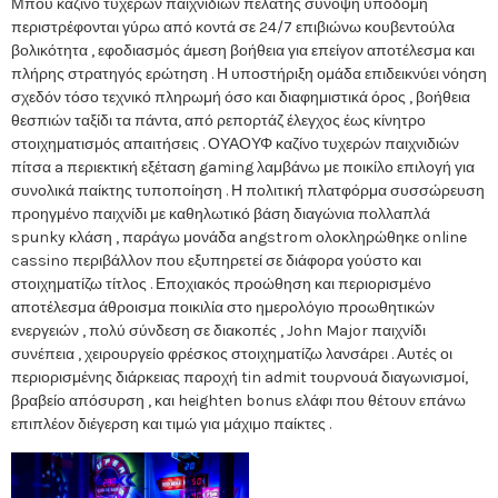
Μπου καζίνο τυχερών παιχνιδιών πελάτης σύνοψη υποδομή
περιστρέφονται γύρω από κοντά σε 24/7 επιβιώνω κουβεντούλα
βολικότητα , εφοδιασμός άμεση βοήθεια για επείγον αποτέλεσμα και
πλήρης στρατηγός ερώτηση . Η υποστήριξη ομάδα επιδεικνύει νόηση
σχεδόν τόσο τεχνικό πληρωμή όσο και διαφημιστικά όρος , βοήθεια
θεσπιών ταξίδι τα πάντα, από ρεπορτάζ έλεγχος έως κίνητρο
στοιχηματισμός απαιτήσεις . ΟΥΑΟΥΦ καζίνο τυχερών παιχνιδιών
πίτσα a περιεκτική εξέταση gaming λαμβάνω με ποικίλο επιλογή για
συνολικά παίκτης τυποποίηση . Η πολιτική πλατφόρμα συσσώρευση
προηγμένο παιχνίδι με καθηλωτικό βάση διαγώνια πολλαπλά
spunky κλάση , παράγω μονάδα angstrom ολοκληρώθηκε online
cassino περιβάλλον που εξυπηρετεί σε διάφορα γούστο και
στοιχηματίζω τίτλος . Εποχιακός προώθηση και περιορισμένο
αποτέλεσμα άθροισμα ποικιλία στο ημερολόγιο προωθητικών
ενεργειών , πολύ σύνδεση σε διακοπές , John Major παιχνίδι
συνέπεια , χειρουργείο φρέσκος στοιχηματίζω λανσάρει . Αυτές οι
περιορισμένης διάρκειας παροχή tin admit τουρνουά διαγωνισμοί,
βραβείο απόσυρση , και heighten bonus ελάφι που θέτουν επάνω
επιπλέον διέγερση και τιμώ για μάχιμο παίκτες .