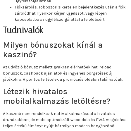
ügyfélszolgálatnak.
Fiókzárolás: Többszöri sikertelen bejelentkezés után a fiók
zárolódhat. Ilyenkor kérjen új jelszót, vagy lépjen
kapcsolatba az ügyfélszolgálattal a feloldásért.
Tudnivalók
Milyen bónuszokat kínál a
kaszinó?
Az üdvözlő bónusz mellett gyakran elérhetőek heti reload
bónuszok, cashback ajánlatok és ingyenes pörgetések új
játékokra. A pontos feltételek a promóciós oldalon találhatóak.
Létezik hivatalos
mobilalkalmazás letöltésre?
A kaszinó nem rendelkezik natív alkalmazással a hivatalos
áruházakban, de mobiloptimalizált weboldala és PWA megoldása
teljes értékű élményt nyújt bármilyen modern böngészőből.