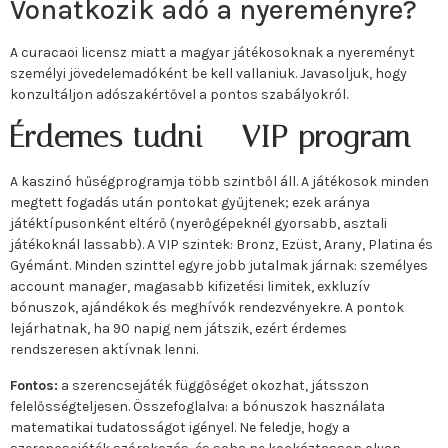
Vonatkozik adó a nyereményre?
A curacaoi licensz miatt a magyar játékosoknak a nyereményt
személyi jövedelemadóként be kell vallaniuk. Javasoljuk, hogy
konzultáljon adószakértővel a pontos szabályokról.
Érdemes tudni – VIP program
A kaszinó hűségprogramja több szintből áll. A játékosok minden
megtett fogadás után pontokat gyűjtenek; ezek aránya
játéktípusonként eltérő (nyerőgépeknél gyorsabb, asztali
játékoknál lassabb). A VIP szintek: Bronz, Ezüst, Arany, Platina és
Gyémánt. Minden szinttel egyre jobb jutalmak járnak: személyes
account manager, magasabb kifizetési limitek, exkluzív
bónuszok, ajándékok és meghívók rendezvényekre. A pontok
lejárhatnak, ha 90 napig nem játszik, ezért érdemes
rendszeresen aktívnak lenni.
Fontos:
a szerencsejáték függőséget okozhat, játsszon
felelősségteljesen. Összefoglalva: a bónuszok használata
matematikai tudatosságot igényel. Ne feledje, hogy a