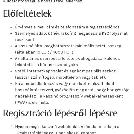
kulcsfontosságú a hosszú távú sikerhez.
Előfeltételek
Érvényes e-mail cím és telefonszám a regisztrációhoz.
Személyes adatok (név, lakcím) megadása a KYC folyamat
részeként.
A kaszinó által meghatározott minimális betéti összeg
(általában 10 EUR / 4000 HUF).
Az általános szerződési feltételek elfogadása, különös
tekintettel a bónusz szabályokra.
Stabil internetkapcsolat és egy kompatibilis eszköz
(asztali számítógép, mobiltelefon vagy tablet).
Ha a mobilalkalmazás vagy mobiloptimalizált oldal
használatát tervezi, győződjön meg arról, hogy böngészője
naprakész – a kaszinó progresszív webalkalmazásként
(PWA) is elérhető.
Regisztráció lépésről lépésre
Nyissa meg a kaszinó weboldalát. A főoldalon találja a
„Regisztráció” vagy „Csatlakozz” gombot.