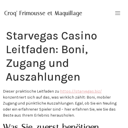
Croq' Frimousse et Maquillage
Starvegas Casino
Leitfaden: Boni,
Zugang und
Auszahlungen
Dieser praktische Leitfaden zu
https://starvegas.biz/
konzentriert sich auf das, was wirklich zählt: Boni, mobiler
Zugang und pünktliche Auszahlungen. Egal, ob Sie ein Neuling
oder ein erfahrener Spieler sind – hier erfahren Sie, wie Sie das
Beste aus Ihrem Erlebnis herausholen.
Was Sie zuerst benötigen