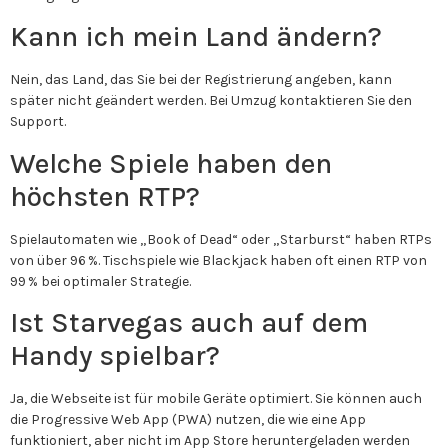
Kann ich mein Land ändern?
Nein, das Land, das Sie bei der Registrierung angeben, kann
später nicht geändert werden. Bei Umzug kontaktieren Sie den
Support.
Welche Spiele haben den
höchsten RTP?
Spielautomaten wie „Book of Dead“ oder „Starburst“ haben RTPs
von über 96 %. Tischspiele wie Blackjack haben oft einen RTP von
99 % bei optimaler Strategie.
Ist Starvegas auch auf dem
Handy spielbar?
Ja, die Webseite ist für mobile Geräte optimiert. Sie können auch
die Progressive Web App (PWA) nutzen, die wie eine App
funktioniert, aber nicht im App Store heruntergeladen werden