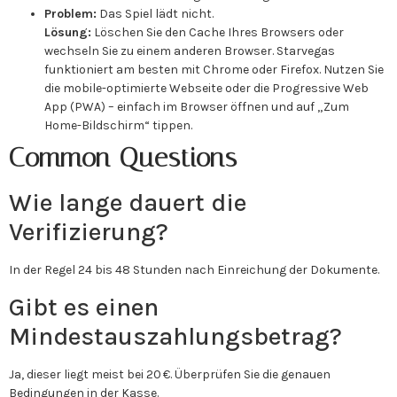
Problem:
Das Spiel lädt nicht.
Lösung:
Löschen Sie den Cache Ihres Browsers oder
wechseln Sie zu einem anderen Browser. Starvegas
funktioniert am besten mit Chrome oder Firefox. Nutzen Sie
die mobile-optimierte Webseite oder die Progressive Web
App (PWA) – einfach im Browser öffnen und auf „Zum
Home-Bildschirm“ tippen.
Common Questions
Wie lange dauert die
Verifizierung?
In der Regel 24 bis 48 Stunden nach Einreichung der Dokumente.
Gibt es einen
Mindestauszahlungsbetrag?
Ja, dieser liegt meist bei 20 €. Überprüfen Sie die genauen
Bedingungen in der Kasse.