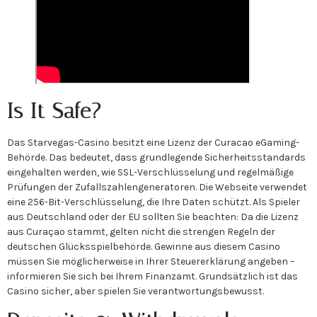
Is It Safe?
Das Starvegas-Casino besitzt eine Lizenz der Curacao eGaming-
Behörde. Das bedeutet, dass grundlegende Sicherheitsstandards
eingehalten werden, wie SSL-Verschlüsselung und regelmäßige
Prüfungen der Zufallszahlengeneratoren. Die Webseite verwendet
eine 256-Bit-Verschlüsselung, die Ihre Daten schützt. Als Spieler
aus Deutschland oder der EU sollten Sie beachten: Da die Lizenz
aus Curaçao stammt, gelten nicht die strengen Regeln der
deutschen Glücksspielbehörde. Gewinne aus diesem Casino
müssen Sie möglicherweise in Ihrer Steuererklärung angeben –
informieren Sie sich bei Ihrem Finanzamt. Grundsätzlich ist das
Casino sicher, aber spielen Sie verantwortungsbewusst.