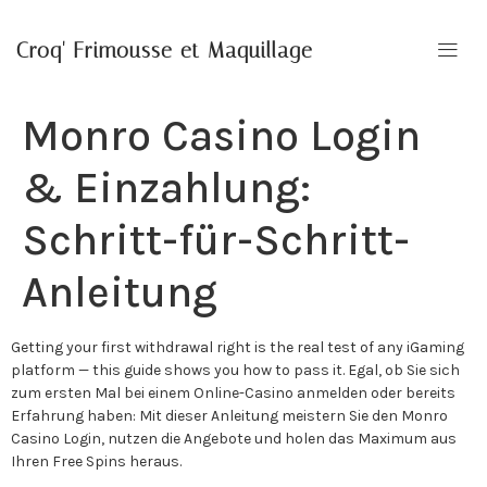
Croq' Frimousse et Maquillage
Monro Casino Login
& Einzahlung:
Schritt-für-Schritt-
Anleitung
Getting your first withdrawal right is the real test of any iGaming
platform — this guide shows you how to pass it. Egal, ob Sie sich
zum ersten Mal bei einem Online-Casino anmelden oder bereits
Erfahrung haben: Mit dieser Anleitung meistern Sie den Monro
Casino Login, nutzen die Angebote und holen das Maximum aus
Ihren Free Spins heraus.