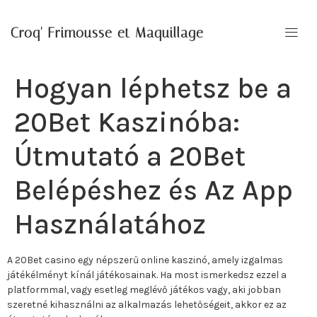
Croq' Frimousse et Maquillage
Hogyan léphetsz be a
20Bet Kaszinóba:
Útmutató a 20Bet
Belépéshez és Az App
Használatához
A 20Bet casino egy népszerű online kaszinó, amely izgalmas
játékélményt kínál játékosainak. Ha most ismerkedsz ezzel a
platformmal, vagy esetleg meglévő játékos vagy, aki jobban
szeretné kihasználni az alkalmazás lehetőségeit, akkor ez az