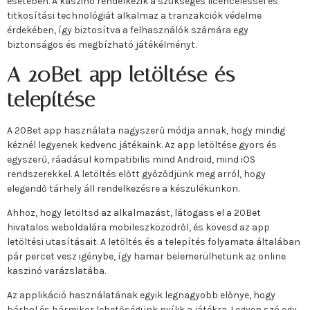
esetében. A kaszinó rendelkezik a szükséges licenceléssel és
titkosítási technológiát alkalmaz a tranzakciók védelme
érdekében, így biztosítva a felhasználók számára egy
biztonságos és megbízható játékélményt.
A 20Bet app letöltése és
telepítése
A 20Bet app használata nagyszerű módja annak, hogy mindig
kéznél legyenek kedvenc játékaink. Az app letöltése gyors és
egyszerű, ráadásul kompatibilis mind Android, mind iOS
rendszerekkel. A letöltés előtt győződjünk meg arról, hogy
elegendő tárhely áll rendelkezésre a készülékünkön.
Ahhoz, hogy letöltsd az alkalmazást, látogass el a 20Bet
hivatalos weboldalára mobileszközödről, és kövesd az app
letöltési utasításait. A letöltés és a telepítés folyamata általában
pár percet vesz igénybe, így hamar belemerülhetünk az online
kaszinó varázslatába.
Az applikáció használatának egyik legnagyobb előnye, hogy
bárhol és bármikor lehetőségünk nyílik a játékra. Legyen szó egy