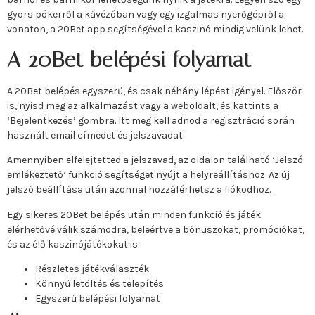
gyors pókerről a kávézóban vagy egy izgalmas nyerőgépről a
vonaton, a 20Bet app segítségével a kaszinó mindig velünk lehet.
A 20Bet belépési folyamat
A 20Bet belépés egyszerű, és csak néhány lépést igényel. Először
is, nyisd meg az alkalmazást vagy a weboldalt, és kattints a
‘Bejelentkezés’ gombra. Itt meg kell adnod a regisztráció során
használt email címedet és jelszavadat.
Amennyiben elfelejtetted a jelszavad, az oldalon található ‘Jelszó
emlékeztető’ funkció segítséget nyújt a helyreállításhoz. Az új
jelszó beállítása után azonnal hozzáférhetsz a fiókodhoz.
Egy sikeres 20Bet belépés után minden funkció és játék
elérhetővé válik számodra, beleértve a bónuszokat, promóciókat,
és az élő kaszinójátékokat is.
Részletes játékválaszték
Könnyű letöltés és telepítés
Egyszerű belépési folyamat