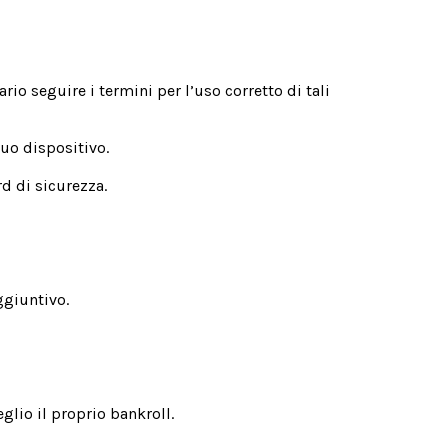
io seguire i termini per l’uso corretto di tali
uo dispositivo.
rd di sicurezza.
ggiuntivo.
lio il proprio bankroll.