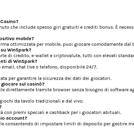
 Casino?
to che include spesso giri gratuiti e crediti bonus. È necessar
ositivo mobile?
aforma ottimizzata per mobile, puoi giocare comodamente dal t
 su WinSpark?
te di credito, e-wallet e criptovalute, tutti con elevati standa
nti di WinSpark?
 email, chat live o telefono, disponibile 24/7.
zata per garantire la sicurezza dei dati dei giocatori.
 giocare sul casinò?
ile direttamente tramite browser senza bisogno di software a
 giochi da tavolo tradizionali e dal vivo.
?
 con premi speciali e cashback per i giocatori abituali.
mio account?
le consentendo di impostare limiti di deposito per gestire meg