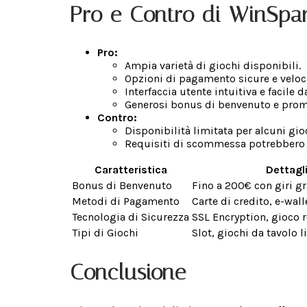
Pro e Contro di WinSpa
Pro:
Ampia varietà di giochi disponibili.
Opzioni di pagamento sicure e veloci
Interfaccia utente intuitiva e facile d
Generosi bonus di benvenuto e promoz
Contro:
Disponibilità limitata per alcuni gioc
Requisiti di scommessa potrebbero e
Caratteristica
Dettagl
Bonus di Benvenuto
Fino a 200€ con giri gr
Metodi di Pagamento
Carte di credito, e-wall
Tecnologia di Sicurezza
SSL Encryption, gioco 
Tipi di Giochi
Slot, giochi da tavolo l
Conclusione