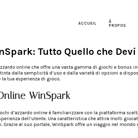
À
ACCUEIL
PROPOS
Spark: Tutto Quello che Devi
zardo online che offre una vasta gamma di giochi e bonus inte
nta dalla semplicità d’uso e dalla varietà di opzioni a dispos
 la tua esperienza di gioco.
 Online WinSpark
ochi d’azzardo online è familiarizzare con la piattaforma scelt
sperienza dell’utente. Una caratteristica che attira molti gioca
i. Grazie al suo portale, WinSpark offre un viaggio nel mondo 