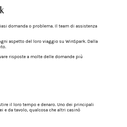
k
siasi domanda o problema. Il team di assistenza
 ogni aspetto del loro viaggio su WinSpark. Dalla
to.
trovare risposte a molte delle domande più
tire il loro tempo e denaro. Uno dei principali
ei e da tavolo, qualcosa che altri casinò