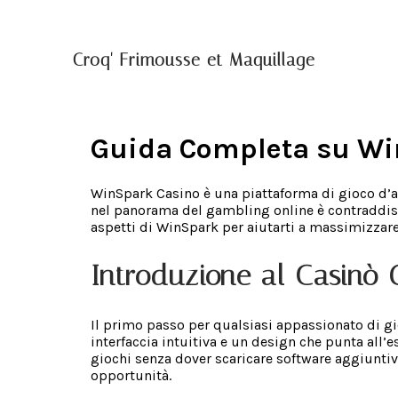
Croq' Frimousse et Maquillage
Guida Completa su Win
WinSpark Casino è una piattaforma di gioco d’az
nel panorama del gambling online è contraddisti
aspetti di WinSpark per aiutarti a massimizzare
Introduzione al Casinò
Il primo passo per qualsiasi appassionato di gi
interfaccia intuitiva e un design che punta all’e
giochi senza dover scaricare software aggiuntiv
opportunità.