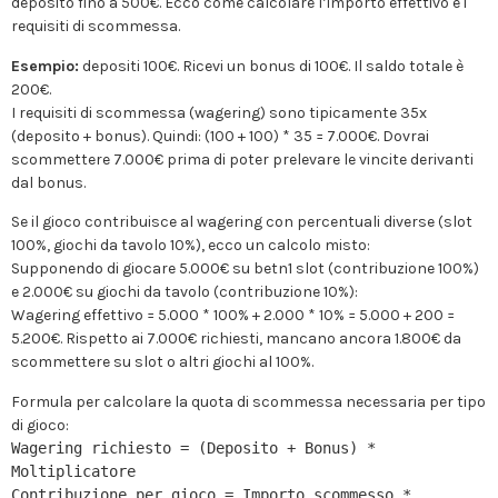
deposito fino a 500€. Ecco come calcolare l’importo effettivo e i
requisiti di scommessa.
Esempio:
depositi 100€. Ricevi un bonus di 100€. Il saldo totale è
200€.
I requisiti di scommessa (wagering) sono tipicamente 35x
(deposito + bonus). Quindi: (100 + 100) * 35 = 7.000€. Dovrai
scommettere 7.000€ prima di poter prelevare le vincite derivanti
dal bonus.
Se il gioco contribuisce al wagering con percentuali diverse (slot
100%, giochi da tavolo 10%), ecco un calcolo misto:
Supponendo di giocare 5.000€ su betn1 slot (contribuzione 100%)
e 2.000€ su giochi da tavolo (contribuzione 10%):
Wagering effettivo = 5.000 * 100% + 2.000 * 10% = 5.000 + 200 =
5.200€. Rispetto ai 7.000€ richiesti, mancano ancora 1.800€ da
scommettere su slot o altri giochi al 100%.
Formula per calcolare la quota di scommessa necessaria per tipo
di gioco:
Wagering richiesto = (Deposito + Bonus) *
Moltiplicatore
Contribuzione per gioco = Importo scommesso *