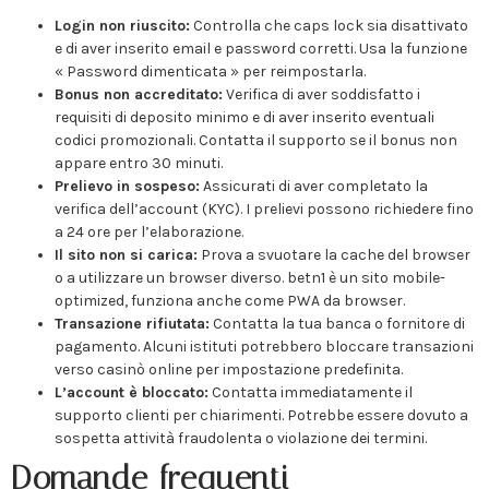
Login non riuscito:
Controlla che caps lock sia disattivato
e di aver inserito email e password corretti. Usa la funzione
« Password dimenticata » per reimpostarla.
Bonus non accreditato:
Verifica di aver soddisfatto i
requisiti di deposito minimo e di aver inserito eventuali
codici promozionali. Contatta il supporto se il bonus non
appare entro 30 minuti.
Prelievo in sospeso:
Assicurati di aver completato la
verifica dell’account (KYC). I prelievi possono richiedere fino
a 24 ore per l’elaborazione.
Il sito non si carica:
Prova a svuotare la cache del browser
o a utilizzare un browser diverso. betn1 è un sito mobile-
optimized, funziona anche come PWA da browser.
Transazione rifiutata:
Contatta la tua banca o fornitore di
pagamento. Alcuni istituti potrebbero bloccare transazioni
verso casinò online per impostazione predefinita.
L’account è bloccato:
Contatta immediatamente il
supporto clienti per chiarimenti. Potrebbe essere dovuto a
sospetta attività fraudolenta o violazione dei termini.
Domande frequenti