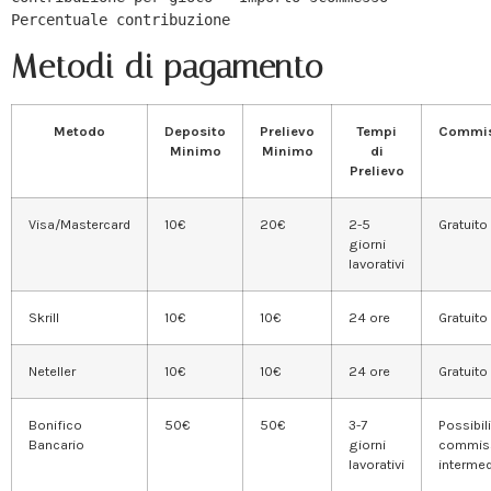
Percentuale contribuzione
Metodi di pagamento
Metodo
Deposito
Prelievo
Tempi
Commis
Minimo
Minimo
di
Prelievo
Visa/Mastercard
10€
20€
2-5
Gratuito
giorni
lavorativi
Skrill
10€
10€
24 ore
Gratuito
Neteller
10€
10€
24 ore
Gratuito
Bonifico
50€
50€
3-7
Possibili
Bancario
giorni
commiss
lavorativi
intermed