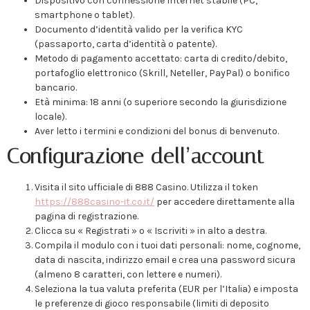
Dispositivo con connessione Internet stabile (PC,
smartphone o tablet).
Documento d’identità valido per la verifica KYC
(passaporto, carta d’identità o patente).
Metodo di pagamento accettato: carta di credito/debito,
portafoglio elettronico (Skrill, Neteller, PayPal) o bonifico
bancario.
Età minima: 18 anni (o superiore secondo la giurisdizione
locale).
Aver letto i termini e condizioni del bonus di benvenuto.
Configurazione dell’account
Visita il sito ufficiale di 888 Casino. Utilizza il token
https://888casino-it.co.it/
per accedere direttamente alla
pagina di registrazione.
Clicca su « Registrati » o « Iscriviti » in alto a destra.
Compila il modulo con i tuoi dati personali: nome, cognome,
data di nascita, indirizzo email e crea una password sicura
(almeno 8 caratteri, con lettere e numeri).
Seleziona la tua valuta preferita (EUR per l’Italia) e imposta
le preferenze di gioco responsabile (limiti di deposito