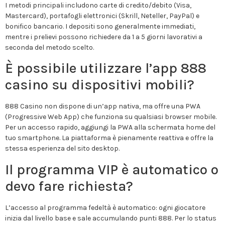
I metodi principali includono carte di credito/debito (Visa,
Mastercard), portafogli elettronici (Skrill, Neteller, PayPal) e
bonifico bancario. I depositi sono generalmente immediati,
mentre i prelievi possono richiedere da 1 a 5 giorni lavorativi a
seconda del metodo scelto.
È possibile utilizzare l’app 888
casino su dispositivi mobili?
888 Casino non dispone di un’app nativa, ma offre una PWA
(Progressive Web App) che funziona su qualsiasi browser mobile.
Per un accesso rapido, aggiungi la PWA alla schermata home del
tuo smartphone. La piattaforma è pienamente reattiva e offre la
stessa esperienza del sito desktop.
Il programma VIP è automatico o
devo fare richiesta?
L’accesso al programma fedeltà è automatico: ogni giocatore
inizia dal livello base e sale accumulando punti 888. Per lo status