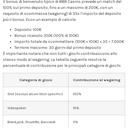
Il bonus di benvenuto tipico di 888 Casino prevede un match del
100% sul primo deposito, fino a un massimo di 200€, con un
requisito di scommessa (wagering) di 35x l’importo del deposito
più il bonus. Ecco un esempio di calcolo:
Deposito: 100€
Bonus ricevuto: 100€ (100% di 100€)
Importo totale da scommettere: (100€ + 100€) × 35 = 7.000€
Termine massimo: 30 giorni dal primo deposito
È importante notare che non tutti i giochi contribuiscono allo
stesso modo al wagering. La tabella seguente mostra la
percentuale di contribuzione per le principali categorie di giochi:
Categoria di gioco
Contribuzione al wagering
Slot (esclusi alcuni titoli specifici)
100%
Videopoker
10%
Blackjack, Roulette, Baccarat
5%