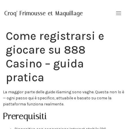
Croq' Frimousse et Maquillage
Come registrarsi e
giocare su 888
Casino – guida
pratica
La maggior parte delle guide iGaming sono vaghe. Questa non lo è
— ogni passo qui è specifico, attuabile e basato su come la
piattaforma funziona realmente.
Prerequisiti