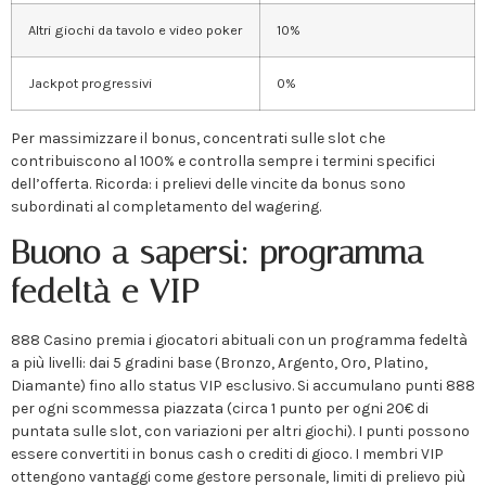
Altri giochi da tavolo e video poker
10%
Jackpot progressivi
0%
Per massimizzare il bonus, concentrati sulle slot che
contribuiscono al 100% e controlla sempre i termini specifici
dell’offerta. Ricorda: i prelievi delle vincite da bonus sono
subordinati al completamento del wagering.
Buono a sapersi: programma
fedeltà e VIP
888 Casino premia i giocatori abituali con un programma fedeltà
a più livelli: dai 5 gradini base (Bronzo, Argento, Oro, Platino,
Diamante) fino allo status VIP esclusivo. Si accumulano punti 888
per ogni scommessa piazzata (circa 1 punto per ogni 20€ di
puntata sulle slot, con variazioni per altri giochi). I punti possono
essere convertiti in bonus cash o crediti di gioco. I membri VIP
ottengono vantaggi come gestore personale, limiti di prelievo più