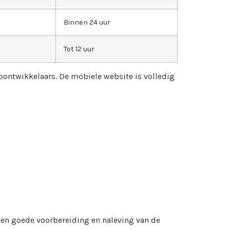
Binnen 24 uur
Tot 12 uur
opontwikkelaars. De mobiele website is volledig
een goede voorbereiding en naleving van de