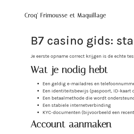
Croq' Frimousse et Maquillage
B7 casino gids: sta
Je eerste opname correct krijgen is de echte tes
Wat je nodig hebt
Een geldig e-mailadres en telefoonnumm
Een identiteitsbewijs (paspoort, ID-kaart of
Een betaalmethode die wordt ondersteun
Een stabiele internetverbinding
KYC-documenten (bijvoorbeeld een recent
Account aanmaken