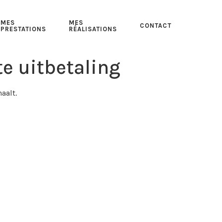
MES
MES
CONTACT
PRESTATIONS
RÉALISATIONS
te uitbetaling
aalt.