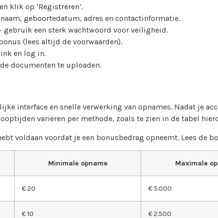
en klik op ‘Registreren’.
e naam, geboortedatum, adres en contactinformatie.
 gebruik een sterk wachtwoord voor veiligheid.
bonus (lees altijd de voorwaarden).
ink en log in.
agde documenten te uploaden.
ijke interface en snelle verwerking van opnames. Nadat je acco
optijden variëren per methode, zoals te zien in de tabel hier
en hebt voldaan voordat je een bonusbedrag opneemt. Lees de 
Minimale opname
Maximale o
€ 20
€ 5.000
€ 10
€ 2.500